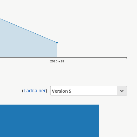
2026 v.19
(
Ladda ner
)