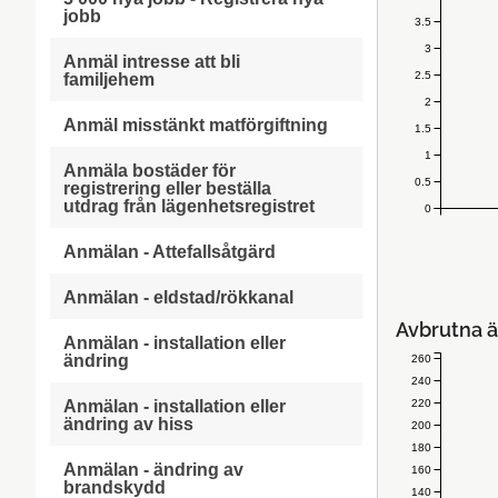
jobb
3.5
3
Anmäl intresse att bli
2.5
familjehem
2
Anmäl misstänkt matförgiftning
1.5
1
Anmäla bostäder för
0.5
registrering eller beställa
utdrag från lägenhetsregistret
0
Anmälan - Attefallsåtgärd
Anmälan - eldstad/rökkanal
Avbrutna ä
Anmälan - installation eller
ändring
260
240
220
Anmälan - installation eller
ändring av hiss
200
180
Anmälan - ändring av
160
brandskydd
140