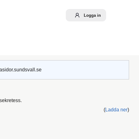
Logga in
asidor.sundsvall.se
sekretess.
(
Ladda ner
)