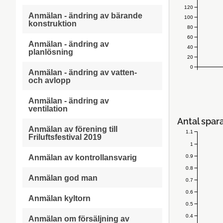
120
Anmälan - ändring av bärande
100
konstruktion
80
60
Anmälan - ändring av
40
planlösning
20
0
Anmälan - ändring av vatten-
och avlopp
Anmälan - ändring av
ventilation
Antal spar
Anmälan av förening till
1.1
Friluftsfestival 2019
1
0.9
Anmälan av kontrollansvarig
0.8
Anmälan god man
0.7
0.6
Anmälan kyltorn
0.5
0.4
Anmälan om försäljning av