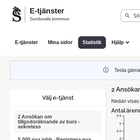
Välkommen
E-tjänster
till
Sök
Sundsvalls kommun
Sundsvalls
kommuns
e-
E-tjänster
Mina sidor
Statistik
Hjälp
_
tjänster
Testa gärna
2 Ansökan
Välj e-tjänst
Nedan visas s
Antal ären
5.5
2 Ansökan om
tillgodoräknande av kurs -
5
sekretess
4.5
4
5 000 nya jobb - Registrera nya