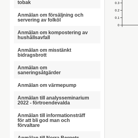
tobak
0.3
0.2
Anmälan om försäljning och
0.1
servering av folköl
0
Anmälan om kompostering av
hushållsavfall
Anmälan om misstänkt
bidragsbrott
Anmälan om
saneringsåtgärder
Anmälan om värmepump
Anmälan till analysseminarium
2022 - förtroendevalda
Anmälan till informationsträff
för att bli god man och
förvaltare
Anmälan till Norra Bergets