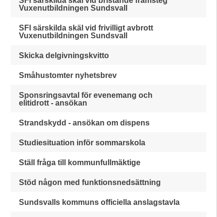
SFI särskilda skäl vid bristande framsteg
Vuxenutbildningen Sundsvall
SFI särskilda skäl vid frivilligt avbrott
Vuxenutbildningen Sundsvall
Skicka delgivningskvitto
Småhustomter nyhetsbrev
Sponsringsavtal för evenemang och
elitidrott - ansökan
Strandskydd - ansökan om dispens
Studiesituation inför sommarskola
Ställ fråga till kommunfullmäktige
Stöd någon med funktionsnedsättning
Sundsvalls kommuns officiella anslagstavla