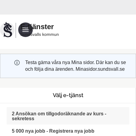
Välkommen
till
Sundsvalls
E-tjänster
kommuns
Sundsvalls kommun
e-
tjänster
Testa gärna våra nya Mina sidor. Där kan du se
och följa dina ärenden. Minasidor.sundsvall.se
Välj e-tjänst
2 Ansökan om tillgodoräknande av kurs -
sekretess
5 000 nya jobb - Registrera nya jobb