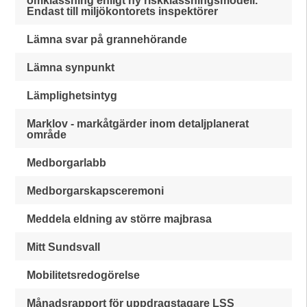
omklassning enligt ny riskklassningsmodell.
Endast till miljökontorets inspektörer
Lämna svar på grannehörande
Lämna synpunkt
Lämplighetsintyg
Marklov - markåtgärder inom detaljplanerat
område
Medborgarlabb
Medborgarskapsceremoni
Meddela eldning av större majbrasa
Mitt Sundsvall
Mobilitetsredogörelse
Månadsrapport för uppdragstagare LSS