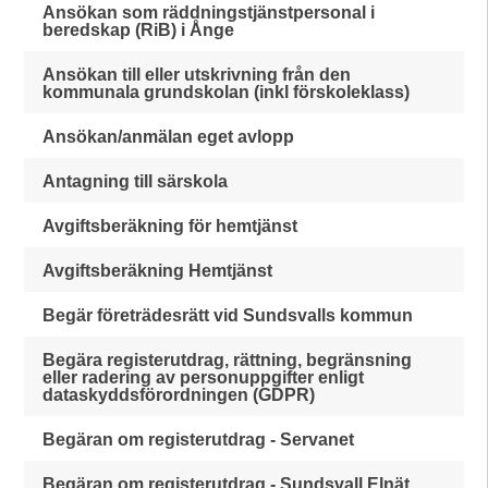
Ansökan som räddningstjänstpersonal i
beredskap (RiB) i Ånge
Ansökan till eller utskrivning från den
kommunala grundskolan (inkl förskoleklass)
Ansökan/anmälan eget avlopp
Antagning till särskola
Avgiftsberäkning för hemtjänst
Avgiftsberäkning Hemtjänst
Begär företrädesrätt vid Sundsvalls kommun
Begära registerutdrag, rättning, begränsning
eller radering av personuppgifter enligt
dataskyddsförordningen (GDPR)
Begäran om registerutdrag - Servanet
Begäran om registerutdrag - Sundsvall Elnät