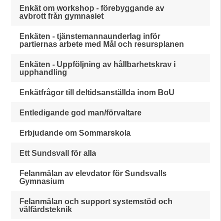
Enkät om workshop - förebyggande av
avbrott från gymnasiet
Enkäten - tjänstemannaunderlag inför
partiernas arbete med Mål och resursplanen
Enkäten - Uppföljning av hållbarhetskrav i
upphandling
Enkätfrågor till deltidsanställda inom BoU
Entledigande god man/förvaltare
Erbjudande om Sommarskola
Ett Sundsvall för alla
Felanmälan av elevdator för Sundsvalls
Gymnasium
Felanmälan och support systemstöd och
välfärdsteknik