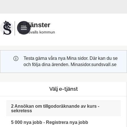
Välkommen
till
Sundsvalls
E-tjänster
kommuns
Sundsvalls kommun
e-
tjänster
Testa gärna våra nya Mina sidor. Där kan du se
och följa dina ärenden. Minasidor.sundsvall.se
Välj e-tjänst
2 Ansökan om tillgodoräknande av kurs -
sekretess
5 000 nya jobb - Registrera nya jobb