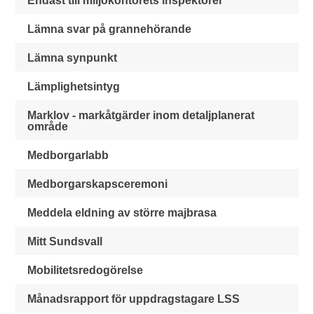
Endast till miljökontorets inspektörer
Lämna svar på grannehörande
Lämna synpunkt
Lämplighetsintyg
Marklov - markåtgärder inom detaljplanerat
område
Medborgarlabb
Medborgarskapsceremoni
Meddela eldning av större majbrasa
Mitt Sundsvall
Mobilitetsredogörelse
Månadsrapport för uppdragstagare LSS