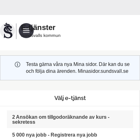
Välkommen
till
Sundsvalls
E-tjänster
kommuns
Sundsvalls kommun
e-
tjänster
Testa gärna våra nya Mina sidor. Där kan du se
och följa dina ärenden. Minasidor.sundsvall.se
Välj e-tjänst
2 Ansökan om tillgodoräknande av kurs -
sekretess
5 000 nya jobb - Registrera nya jobb