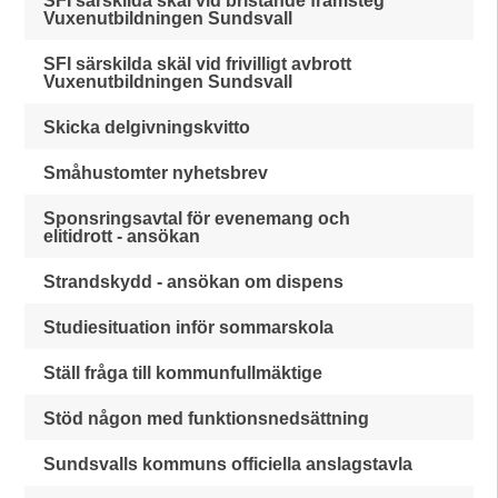
SFI särskilda skäl vid bristande framsteg
Vuxenutbildningen Sundsvall
SFI särskilda skäl vid frivilligt avbrott
Vuxenutbildningen Sundsvall
Skicka delgivningskvitto
Småhustomter nyhetsbrev
Sponsringsavtal för evenemang och
elitidrott - ansökan
Strandskydd - ansökan om dispens
Studiesituation inför sommarskola
Ställ fråga till kommunfullmäktige
Stöd någon med funktionsnedsättning
Sundsvalls kommuns officiella anslagstavla