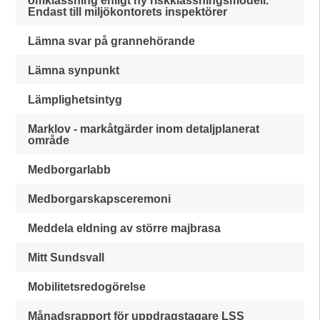
omklassning enligt ny riskklassningsmodell.
Endast till miljökontorets inspektörer
Lämna svar på grannehörande
Lämna synpunkt
Lämplighetsintyg
Marklov - markåtgärder inom detaljplanerat
område
Medborgarlabb
Medborgarskapsceremoni
Meddela eldning av större majbrasa
Mitt Sundsvall
Mobilitetsredogörelse
Månadsrapport för uppdragstagare LSS