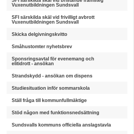
SFI särskilda skäl vid bristande framsteg
Vuxenutbildningen Sundsvall
SFI särskilda skäl vid frivilligt avbrott
Vuxenutbildningen Sundsvall
Skicka delgivningskvitto
Småhustomter nyhetsbrev
Sponsringsavtal för evenemang och
elitidrott - ansökan
Strandskydd - ansökan om dispens
Studiesituation inför sommarskola
Ställ fråga till kommunfullmäktige
Stöd någon med funktionsnedsättning
Sundsvalls kommuns officiella anslagstavla