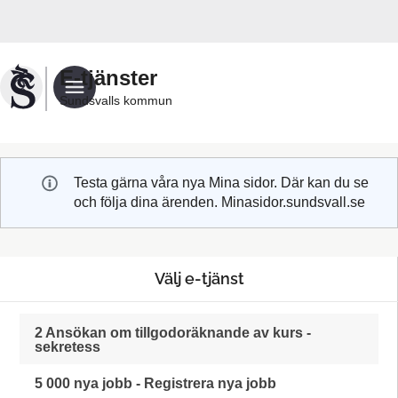
Välkommen
till
Sundsvalls
E-tjänster
kommuns
Sundsvalls kommun
e-
tjänster
Testa gärna våra nya Mina sidor. Där kan du se
och följa dina ärenden. Minasidor.sundsvall.se
Välj e-tjänst
2 Ansökan om tillgodoräknande av kurs -
sekretess
5 000 nya jobb - Registrera nya jobb