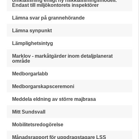
omklassning enligt ny riskklassningsmodell.
Endast till miljökontorets inspektörer
Lämna svar på grannehörande
Lämna synpunkt
Lämplighetsintyg
Marklov - markåtgärder inom detaljplanerat
område
Medborgarlabb
Medborgarskapsceremoni
Meddela eldning av större majbrasa
Mitt Sundsvall
Mobilitetsredogörelse
Månadsrapport för uppdragstagare LSS