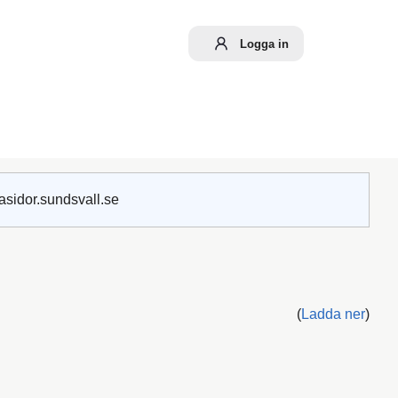
Logga in
asidor.sundsvall.se
(
Ladda ner
)