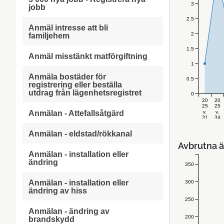
3
jobb
2.5
Anmäl intresse att bli
2
familjehem
1.5
Anmäl misstänkt matförgiftning
1
Anmäla bostäder för
0.5
registrering eller beställa
utdrag från lägenhetsregistret
0
20
20
25
25
v.
v.
Anmälan - Attefallsåtgärd
31
34
Anmälan - eldstad/rökkanal
Avbrutna ä
Anmälan - installation eller
ändring
350
Anmälan - installation eller
300
ändring av hiss
250
Anmälan - ändring av
200
brandskydd