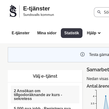
Välkommen
E-tjänster
till
Sök
Sundsvalls kommun
Sundsvalls
kommuns
e-
E-tjänster
Mina sidor
Statistik
Hjälp
_
tjänster
Testa gärna
Samarbet
Välj e-tjänst
Nedan visas 
Antal ären
2 Ansökan om
tillgodoräknande av kurs -
4
sekretess
3.5
5 000 nya jobb - Registrera nya