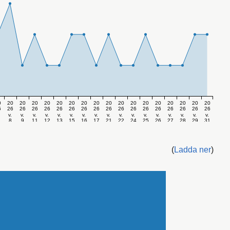
0
20
20
20
20
20
20
20
20
20
20
20
20
20
20
20
20
20
6
26
26
26
26
26
26
26
26
26
26
26
26
26
26
26
26
26
v.
v.
v.
v.
v.
v.
v.
v.
v.
v.
v.
v.
v.
v.
v.
v.
v.
8
9
11
12
13
15
16
17
21
22
24
25
26
27
28
29
31
(
Ladda ner
)