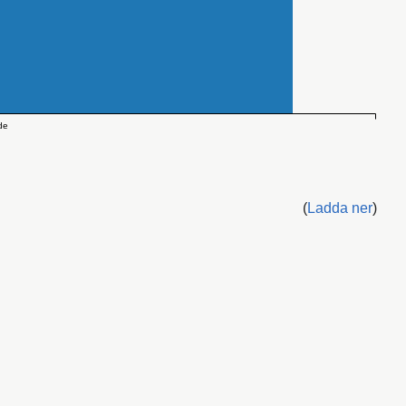
de
(
Ladda ner
)