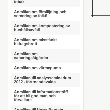
tobak
Anmälan om försäljning och
servering av folköl
Anmälan om kompostering av
hushållsavfall
Anmälan om misstänkt
bidragsbrott
Anmälan om
saneringsåtgärder
Anmälan om värmepump
Anmälan till analysseminarium
2022 - förtroendevalda
Anmälan till informationsträff
för att bli god man och
förvaltare
Anmälan till Norra Bergets