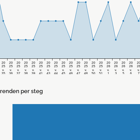
20
20
20
20
20
20
20
20
20
20
20
20
20
20
20
20
20
20
2
25
25
25
25
25
25
25
25
25
25
25
25
25
25
26
26
26
26
2
v.
v.
v.
v.
v.
v.
v.
v.
v.
v.
v.
v.
v.
v.
v.
v.
v.
v.
v.
35
36
37
38
39
41
43
44
45
46
47
48
50
51
1
3
5
6
7
renden per steg