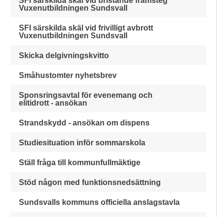
SFI särskilda skäl vid bristande framsteg
Vuxenutbildningen Sundsvall
SFI särskilda skäl vid frivilligt avbrott
Vuxenutbildningen Sundsvall
Skicka delgivningskvitto
Småhustomter nyhetsbrev
Sponsringsavtal för evenemang och
elitidrott - ansökan
Strandskydd - ansökan om dispens
Studiesituation inför sommarskola
Ställ fråga till kommunfullmäktige
Stöd någon med funktionsnedsättning
Sundsvalls kommuns officiella anslagstavla