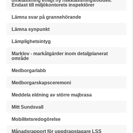
omklassning enligt ny riskklassningsmodell.
Endast till miljökontorets inspektörer
Lämna svar på grannehörande
Lämna synpunkt
Lämplighetsintyg
Marklov - markåtgärder inom detaljplanerat
område
Medborgarlabb
Medborgarskapsceremoni
Meddela eldning av större majbrasa
Mitt Sundsvall
Mobilitetsredogörelse
Månadsrapport för uppdragstagare LSS