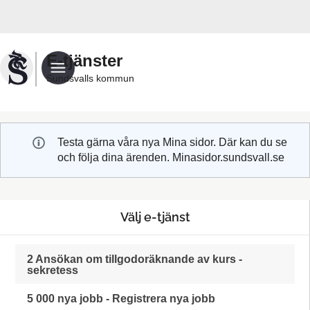
Välkommen
till
Sundsvalls
E-tjänster
kommuns
Sundsvalls kommun
e-
tjänster
Testa gärna våra nya Mina sidor. Där kan du se
och följa dina ärenden. Minasidor.sundsvall.se
Välj e-tjänst
2 Ansökan om tillgodoräknande av kurs -
sekretess
5 000 nya jobb - Registrera nya jobb