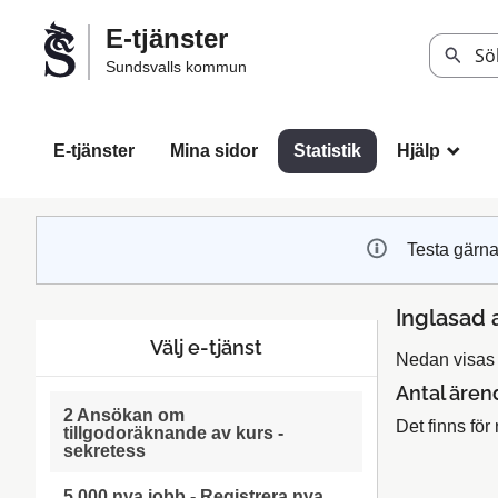
Välkommen
E-tjänster
till
Sök
Sundsvalls kommun
Sundsvalls
kommuns
e-
E-tjänster
Mina sidor
Statistik
Hjälp
_
tjänster
Testa gärna
Inglasad 
Välj e-tjänst
Nedan visas s
Antal ären
2 Ansökan om
Det finns för 
tillgodoräknande av kurs -
sekretess
5 000 nya jobb - Registrera nya