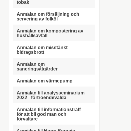
tobak
Anmälan om försäljning och
servering av folköl
Anmälan om kompostering av
hushållsavfall
Anmälan om misstänkt
bidragsbrott
Anmälan om
saneringsåtgärder
Anmälan om värmepump
Anmälan till analysseminarium
2022 - förtroendevalda
Anmälan till informationsträff
för att bli god man och
förvaltare
Anmälan till Norra Bergets