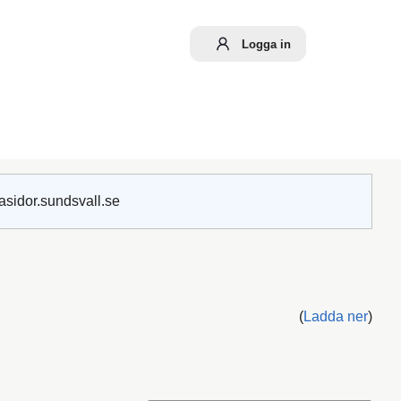
Logga in
asidor.sundsvall.se
(
Ladda ner
)