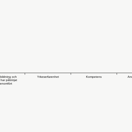
tbildning och
Yrkeserfarenhet
Kompetens
Ann
 har påbörjat
genomfört