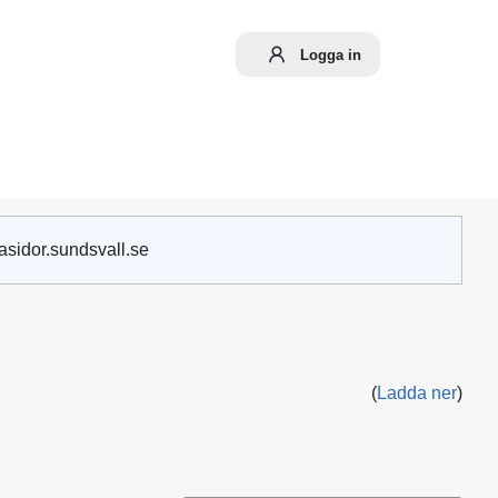
Logga in
asidor.sundsvall.se
(
Ladda ner
)