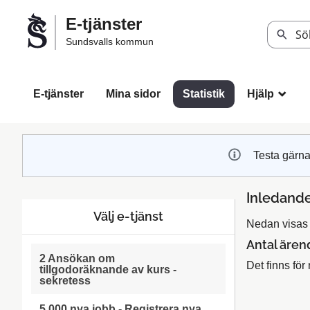
Välkommen
E-tjänster
till
Sök
Sundsvalls kommun
Sundsvalls
kommuns
e-
E-tjänster
Mina sidor
Statistik
Hjälp
_
tjänster
Testa gärna
Inledande
Välj e-tjänst
Nedan visas s
Antal ären
2 Ansökan om
Det finns för 
tillgodoräknande av kurs -
sekretess
5 000 nya jobb - Registrera nya