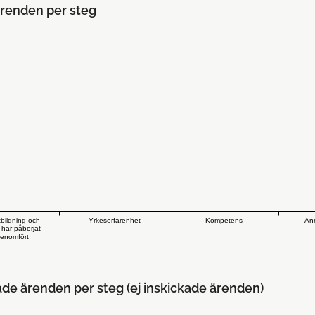
renden per steg
tbildning och
Yrkeserfarenhet
Kompetens
Ann
 har påbörjat
genomfört
ade ärenden per steg (ej inskickade ärenden)