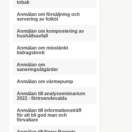
tobak
Anmälan om försäljning och
servering av folköl
Anmälan om kompostering av
hushållsavfall
Anmälan om misstänkt
bidragsbrott
Anmälan om
saneringsåtgärder
Anmälan om värmepump
Anmälan till analysseminarium
2022 - förtroendevalda
Anmälan till informationsträff
för att bli god man och
förvaltare
Anmälan till Norra Bergets