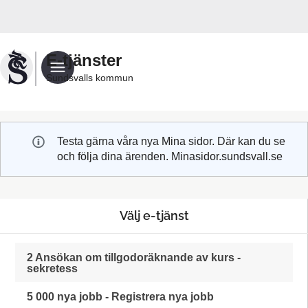
Välkommen
till
Sundsvalls
E-tjänster
kommuns
Sundsvalls kommun
e-
tjänster
Testa gärna våra nya Mina sidor. Där kan du se
och följa dina ärenden. Minasidor.sundsvall.se
Välj e-tjänst
2 Ansökan om tillgodoräknande av kurs -
sekretess
5 000 nya jobb - Registrera nya jobb