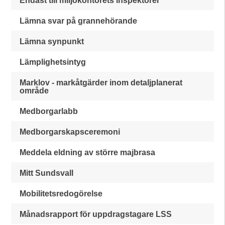
Endast till miljökontorets inspektörer
Lämna svar på grannehörande
Lämna synpunkt
Lämplighetsintyg
Marklov - markåtgärder inom detaljplanerat
område
Medborgarlabb
Medborgarskapsceremoni
Meddela eldning av större majbrasa
Mitt Sundsvall
Mobilitetsredogörelse
Månadsrapport för uppdragstagare LSS