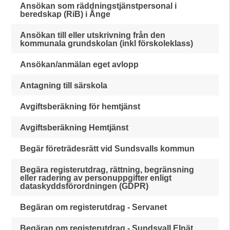
Ansökan som räddningstjänstpersonal i
beredskap (RiB) i Ånge
Ansökan till eller utskrivning från den
kommunala grundskolan (inkl förskoleklass)
Ansökan/anmälan eget avlopp
Antagning till särskola
Avgiftsberäkning för hemtjänst
Avgiftsberäkning Hemtjänst
Begär företrädesrätt vid Sundsvalls kommun
Begära registerutdrag, rättning, begränsning
eller radering av personuppgifter enligt
dataskyddsförordningen (GDPR)
Begäran om registerutdrag - Servanet
Begäran om registerutdrag - Sundsvall Elnät