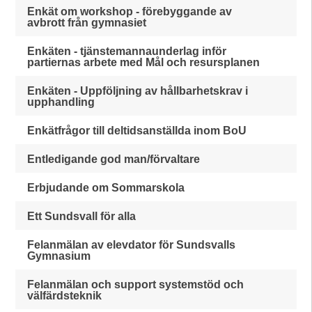
Enkät om workshop - förebyggande av
avbrott från gymnasiet
Enkäten - tjänstemannaunderlag inför
partiernas arbete med Mål och resursplanen
Enkäten - Uppföljning av hållbarhetskrav i
upphandling
Enkätfrågor till deltidsanställda inom BoU
Entledigande god man/förvaltare
Erbjudande om Sommarskola
Ett Sundsvall för alla
Felanmälan av elevdator för Sundsvalls
Gymnasium
Felanmälan och support systemstöd och
välfärdsteknik