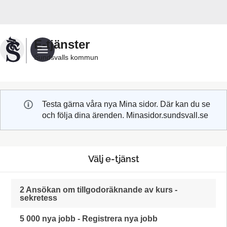
Välkommen
till
Sundsvalls
E-tjänster
kommuns
Sundsvalls kommun
e-
tjänster
Testa gärna våra nya Mina sidor. Där kan du se
och följa dina ärenden. Minasidor.sundsvall.se
Välj e-tjänst
2 Ansökan om tillgodoräknande av kurs -
sekretess
5 000 nya jobb - Registrera nya jobb