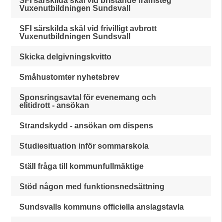
SFI särskilda skäl vid bristande framsteg
Vuxenutbildningen Sundsvall
SFI särskilda skäl vid frivilligt avbrott
Vuxenutbildningen Sundsvall
Skicka delgivningskvitto
Småhustomter nyhetsbrev
Sponsringsavtal för evenemang och
elitidrott - ansökan
Strandskydd - ansökan om dispens
Studiesituation inför sommarskola
Ställ fråga till kommunfullmäktige
Stöd någon med funktionsnedsättning
Sundsvalls kommuns officiella anslagstavla