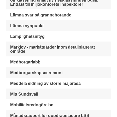
omklassning enligt ny riskklassningsmodell.
Endast till miljökontorets inspektörer
Lämna svar på grannehörande
Lämna synpunkt
Lämplighetsintyg
Marklov - markåtgärder inom detaljplanerat
område
Medborgarlabb
Medborgarskapsceremoni
Meddela eldning av större majbrasa
Mitt Sundsvall
Mobilitetsredogörelse
Månadsrapport för uppdragstagare LSS