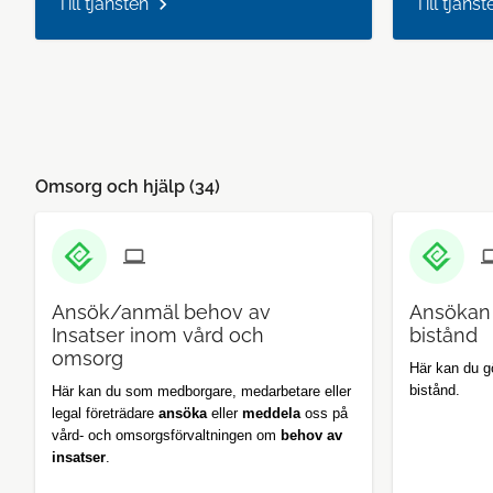
Till tjänsten
Till tjänst
Omsorg och hjälp (
34
)
Ansök/anmäl behov av
Ansökan
Insatser inom vård och
bistånd
omsorg
Här kan du 
bistånd.
Här kan du som medborgare, medarbetare eller
legal företrädare
ansöka
eller
meddela
oss på
vård- och omsorgsförvaltningen om
behov av
insatser
.