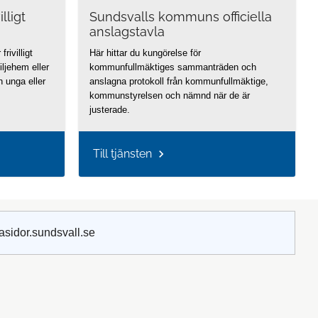
lligt
Sundsvalls kommuns officiella
anslagstavla
rivilligt
Här hittar du kungörelse för
iljehem eller
kommunfullmäktiges sammanträden och
h unga eller
anslagna protokoll från kommunfullmäktige,
kommunstyrelsen och nämnd när de är
justerade.
Till tjänsten
asidor.sundsvall.se