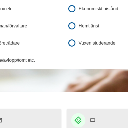
ov etc.
Ekonomiskt bistånd
an/förvaltare
Hemtjänst
företrädare
Vuxen studerande
/avlopp/tomt etc.