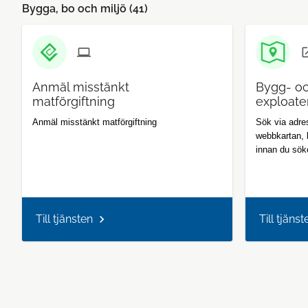
Bygga, bo och miljö (
41
)
Anmäl misstänkt
Bygg- o
matförgiftning
exploate
Anmäl misstänkt matförgiftning
Sök via adres
webbkartan, 
innan du sök
Till tjänsten
Till tjänst