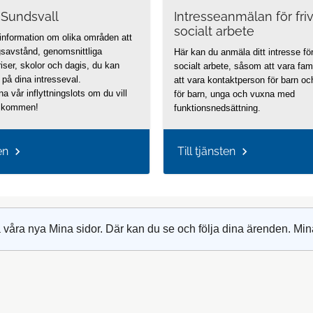
ll Sundsvall
Intresseanmälan för frivi
socialt arbete
 information om olika områden att
ngsavstånd, genomsnittliga
Här kan du anmäla ditt intresse för f
riser, skolor och dagis, du kan
socialt arbete, såsom att vara fam
a på dina intresseval.
att vara kontaktperson för barn oc
a vår inflyttningslots om du vill
för barn, unga och vuxna med
älkommen!
funktionsnedsättning.
en
Till tjänsten
 våra nya Mina sidor. Där kan du se och följa dina ärenden. Min