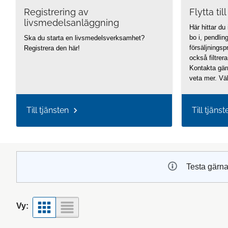
Registrering av
Flytta ti
livsmedelsanläggning
Här hittar du
bo i, pendli
Ska du starta en livsmedelsverksamhet?
försäljningsp
Registrera den här!
också filtrer
Kontakta gärn
veta mer. V
Till tjänsten
Till tjänst
Testa gärna
Vy: