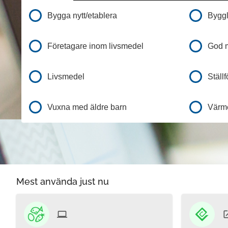
Bygga nytt/etablera
Byggl
Företagare inom livsmedel
God m
Livsmedel
Ställ
Vuxna med äldre barn
Värme
Mest använda just nu