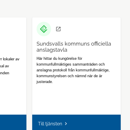
Sundsvalls kommuns officiella
anslagstavla
Här hittar du kungörelse för
r lokaler av
kommunfullmäktiges sammanträden och
kal av
anslagna protokoll från kommunfullmäktige,
enden
kommunstyrelsen och nämnd när de är
justerade.
Till tjänsten