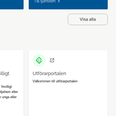
Till tjänsten
Visa alla
lligt
Utförarportalen
Välkommen till utförarportalen
rivilligt
iljehem eller
h unga eller