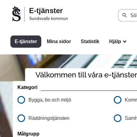
Välkommen
E-tjänster
till
Sök
Sundsvalls kommun
Sundsvalls
kommuns
e-
E-tjänster
Mina sidor
Statistik
Hjälp
_
tjänster
Välkommen till våra e-tjänste
Kategori
Bygga, bo och miljö
Kommu
Räddningstjänsten
Samhä
Målgrupp