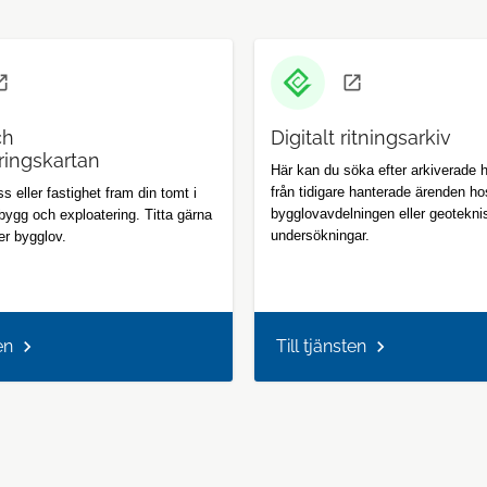
ch
Digitalt ritningsarkiv
ringskartan
Här kan du söka efter arkiverade 
från tidigare hanterade ärenden ho
s eller fastighet fram din tomt i
bygglovavdelningen eller geotekni
bygg och exploatering. Titta gärna
undersökningar.
er bygglov.
en
Till tjänsten