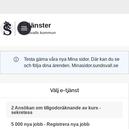
Välkommen
till
Sundsvalls
E-tjänster
kommuns
Sundsvalls kommun
e-
tjänster
Testa gärna våra nya Mina sidor. Där kan du se
och följa dina ärenden. Minasidor.sundsvall.se
Välj e-tjänst
2 Ansökan om tillgodoräknande av kurs -
sekretess
5 000 nya jobb - Registrera nya jobb