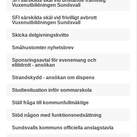
SFI särskilda skäl vid bristande framsteg
Vuxenutbildningen Sundsvall
SFI särskilda skäl vid frivilligt avbrott
Vuxenutbildningen Sundsvall
Skicka delgivningskvitto
Småhustomter nyhetsbrev
Sponsringsavtal för evenemang och
elitidrott - ansökan
Strandskydd - ansökan om dispens
Studiesituation inför sommarskola
Ställ fråga till kommunfullmäktige
Stöd någon med funktionsnedsättning
Sundsvalls kommuns officiella anslagstavla