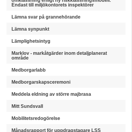
omklassning enligt ny riskklassningsmodell.
Endast till miljökontorets inspektörer
Lämna svar på grannehörande
Lämna synpunkt
Lämplighetsintyg
Marklov - markåtgärder inom detaljplanerat
område
Medborgarlabb
Medborgarskapsceremoni
Meddela eldning av större majbrasa
Mitt Sundsvall
Mobilitetsredogörelse
Månadsrapport för uppdragstagare LSS