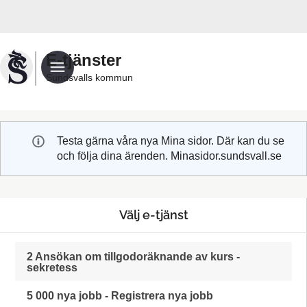
Välkommen
till
Sundsvalls
E-tjänster
kommuns
Sundsvalls kommun
e-
tjänster
Testa gärna våra nya Mina sidor. Där kan du se
och följa dina ärenden. Minasidor.sundsvall.se
Välj e-tjänst
2 Ansökan om tillgodoräknande av kurs -
sekretess
5 000 nya jobb - Registrera nya jobb