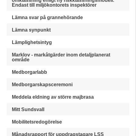
omklassning enligt ny riskklassningsmodell.
Endast till miljökontorets inspektörer
Lämna svar på grannehörande
Lämna synpunkt
Lämplighetsintyg
Marklov - markåtgärder inom detaljplanerat
område
Medborgarlabb
Medborgarskapsceremoni
Meddela eldning av större majbrasa
Mitt Sundsvall
Mobilitetsredogörelse
Månadsrapport för uppdragstagare LSS