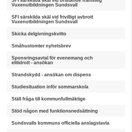
SFI särskilda skäl vid bristande framsteg
Vuxenutbildningen Sundsvall
SFI särskilda skäl vid frivilligt avbrott
Vuxenutbildningen Sundsvall
Skicka delgivningskvitto
Småhustomter nyhetsbrev
Sponsringsavtal för evenemang och
elitidrott - ansökan
Strandskydd - ansökan om dispens
Studiesituation inför sommarskola
Ställ fråga till kommunfullmäktige
Stöd någon med funktionsnedsättning
Sundsvalls kommuns officiella anslagstavla