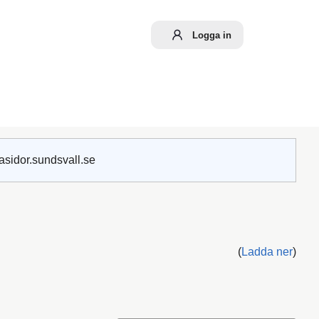
Logga in
asidor.sundsvall.se
(
Ladda ner
)