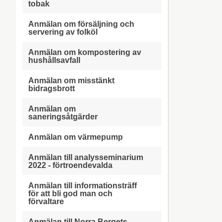
tobak
Anmälan om försäljning och
servering av folköl
Anmälan om kompostering av
hushållsavfall
Anmälan om misstänkt
bidragsbrott
Anmälan om
saneringsåtgärder
Anmälan om värmepump
Anmälan till analysseminarium
2022 - förtroendevalda
Anmälan till informationsträff
för att bli god man och
förvaltare
Anmälan till Norra Bergets