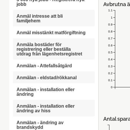
Avbrutna ä
jobb
1.1
Anmäl intresse att bli
1
familjehem
0.9
0.8
Anmäl misstänkt matförgiftning
0.7
Anmäla bostäder för
0.6
registrering eller beställa
0.5
utdrag från lägenhetsregistret
0.4
Anmälan - Attefallsåtgärd
0.3
0.2
Anmälan - eldstad/rökkanal
0.1
0
Anmälan - installation eller
ändring
Anmälan - installation eller
ändring av hiss
Antal spar
Anmälan - ändring av
brandskydd