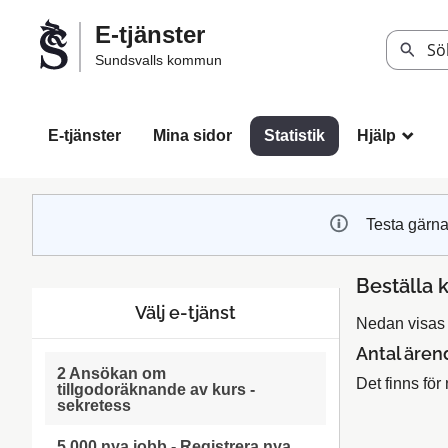
Välkommen
E-tjänster
till
Sök
Sundsvalls kommun
Sundsvalls
kommuns
e-
E-tjänster
Mina sidor
Statistik
Hjälp
_
tjänster
Testa gärna
Beställa 
Välj e-tjänst
Nedan visas s
Antal ären
2 Ansökan om
Det finns för 
tillgodoräknande av kurs -
sekretess
5 000 nya jobb - Registrera nya