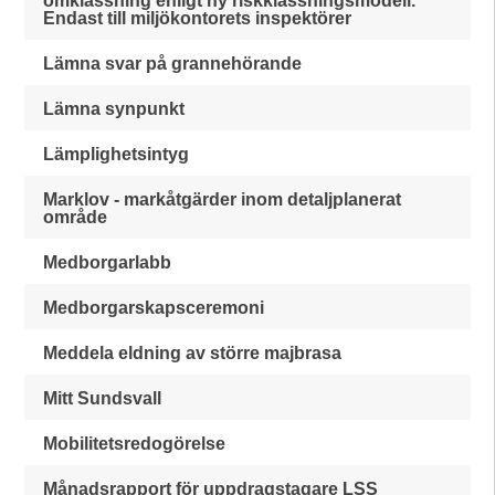
omklassning enligt ny riskklassningsmodell.
Endast till miljökontorets inspektörer
Lämna svar på grannehörande
Lämna synpunkt
Lämplighetsintyg
Marklov - markåtgärder inom detaljplanerat
område
Medborgarlabb
Medborgarskapsceremoni
Meddela eldning av större majbrasa
Mitt Sundsvall
Mobilitetsredogörelse
Månadsrapport för uppdragstagare LSS