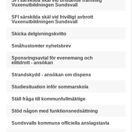
SFI särskilda skäl vid bristande framsteg
Vuxenutbildningen Sundsvall
SFI särskilda skäl vid frivilligt avbrott
Vuxenutbildningen Sundsvall
Skicka delgivningskvitto
Småhustomter nyhetsbrev
Sponsringsavtal för evenemang och
elitidrott - ansökan
Strandskydd - ansökan om dispens
Studiesituation inför sommarskola
Ställ fråga till kommunfullmäktige
Stöd någon med funktionsnedsättning
Sundsvalls kommuns officiella anslagstavla