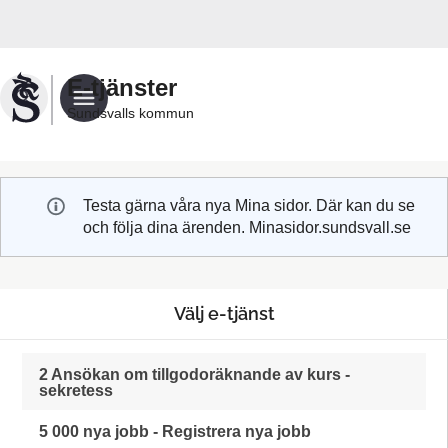
Välkommen
till
Sundsvalls
E-tjänster
kommuns
Sundsvalls kommun
e-
tjänster
Testa gärna våra nya Mina sidor. Där kan du se
och följa dina ärenden. Minasidor.sundsvall.se
Välj e-tjänst
2 Ansökan om tillgodoräknande av kurs -
sekretess
5 000 nya jobb - Registrera nya jobb