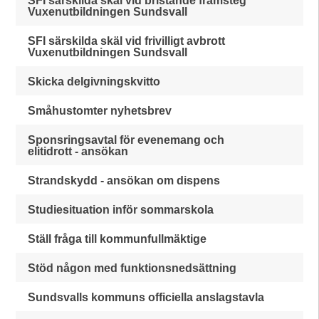
SFI särskilda skäl vid bristande framsteg
Vuxenutbildningen Sundsvall
SFI särskilda skäl vid frivilligt avbrott
Vuxenutbildningen Sundsvall
Skicka delgivningskvitto
Småhustomter nyhetsbrev
Sponsringsavtal för evenemang och
elitidrott - ansökan
Strandskydd - ansökan om dispens
Studiesituation inför sommarskola
Ställ fråga till kommunfullmäktige
Stöd någon med funktionsnedsättning
Sundsvalls kommuns officiella anslagstavla