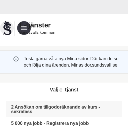
Välkommen
till
Sundsvalls
E-tjänster
kommuns
Sundsvalls kommun
e-
tjänster
Testa gärna våra nya Mina sidor. Där kan du se
och följa dina ärenden. Minasidor.sundsvall.se
Välj e-tjänst
2 Ansökan om tillgodoräknande av kurs -
sekretess
5 000 nya jobb - Registrera nya jobb