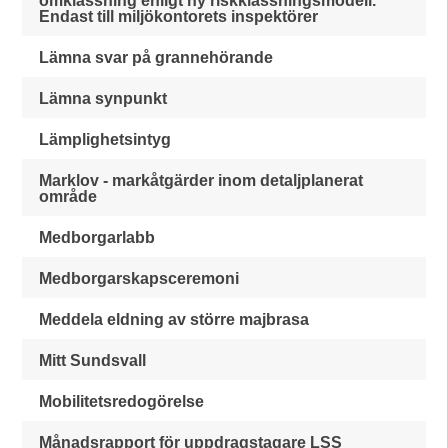
omklassning enligt ny riskklassningsmodell.
Endast till miljökontorets inspektörer
Lämna svar på grannehörande
Lämna synpunkt
Lämplighetsintyg
Marklov - markåtgärder inom detaljplanerat
område
Medborgarlabb
Medborgarskapsceremoni
Meddela eldning av större majbrasa
Mitt Sundsvall
Mobilitetsredogörelse
Månadsrapport för uppdragstagare LSS