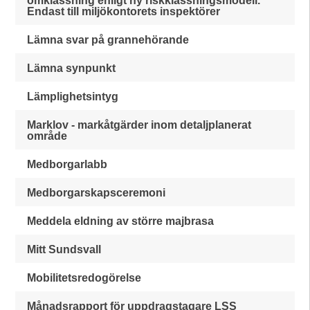
omklassning enligt ny riskklassningsmodell.
Endast till miljökontorets inspektörer
Lämna svar på grannehörande
Lämna synpunkt
Lämplighetsintyg
Marklov - markåtgärder inom detaljplanerat
område
Medborgarlabb
Medborgarskapsceremoni
Meddela eldning av större majbrasa
Mitt Sundsvall
Mobilitetsredogörelse
Månadsrapport för uppdragstagare LSS