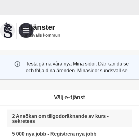
Välkommen
till
Sundsvalls
E-tjänster
kommuns
Sundsvalls kommun
e-
tjänster
Testa gärna våra nya Mina sidor. Där kan du se
och följa dina ärenden. Minasidor.sundsvall.se
Välj e-tjänst
2 Ansökan om tillgodoräknande av kurs -
sekretess
5 000 nya jobb - Registrera nya jobb