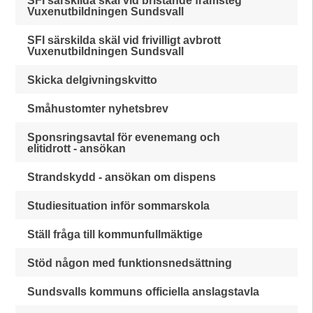
SFI särskilda skäl vid bristande framsteg
Vuxenutbildningen Sundsvall
SFI särskilda skäl vid frivilligt avbrott
Vuxenutbildningen Sundsvall
Skicka delgivningskvitto
Småhustomter nyhetsbrev
Sponsringsavtal för evenemang och
elitidrott - ansökan
Strandskydd - ansökan om dispens
Studiesituation inför sommarskola
Ställ fråga till kommunfullmäktige
Stöd någon med funktionsnedsättning
Sundsvalls kommuns officiella anslagstavla