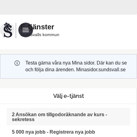
Välkommen
till
Sundsvalls
E-tjänster
kommuns
Sundsvalls kommun
e-
tjänster
Testa gärna våra nya Mina sidor. Där kan du se
och följa dina ärenden. Minasidor.sundsvall.se
Välj e-tjänst
2 Ansökan om tillgodoräknande av kurs -
sekretess
5 000 nya jobb - Registrera nya jobb