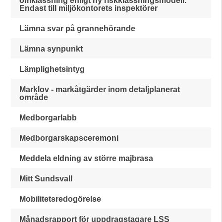
omklassning enligt ny riskklassningsmodell.
Endast till miljökontorets inspektörer
Lämna svar på grannehörande
Lämna synpunkt
Lämplighetsintyg
Marklov - markåtgärder inom detaljplanerat
område
Medborgarlabb
Medborgarskapsceremoni
Meddela eldning av större majbrasa
Mitt Sundsvall
Mobilitetsredogörelse
Månadsrapport för uppdragstagare LSS