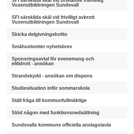
SFI särskilda skäl vid bristande framsteg
Vuxenutbildningen Sundsvall
SFI särskilda skäl vid frivilligt avbrott
Vuxenutbildningen Sundsvall
Skicka delgivningskvitto
Småhustomter nyhetsbrev
Sponsringsavtal för evenemang och
elitidrott - ansökan
Strandskydd - ansökan om dispens
Studiesituation inför sommarskola
Ställ fråga till kommunfullmäktige
Stöd någon med funktionsnedsättning
Sundsvalls kommuns officiella anslagstavla