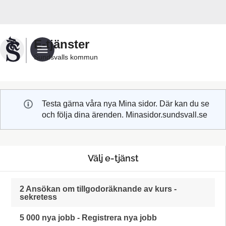
Välkommen
till
Sundsvalls
E-tjänster
kommuns
Sundsvalls kommun
e-
tjänster
Testa gärna våra nya Mina sidor. Där kan du se
och följa dina ärenden. Minasidor.sundsvall.se
Välj e-tjänst
2 Ansökan om tillgodoräknande av kurs -
sekretess
5 000 nya jobb - Registrera nya jobb