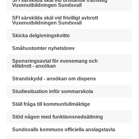
SFI särskilda skäl vid bristande framsteg
Vuxenutbildningen Sundsvall
SFI särskilda skäl vid frivilligt avbrott
Vuxenutbildningen Sundsvall
Skicka delgivningskvitto
Småhustomter nyhetsbrev
Sponsringsavtal för evenemang och
elitidrott - ansökan
Strandskydd - ansökan om dispens
Studiesituation inför sommarskola
Ställ fråga till kommunfullmäktige
Stöd någon med funktionsnedsättning
Sundsvalls kommuns officiella anslagstavla