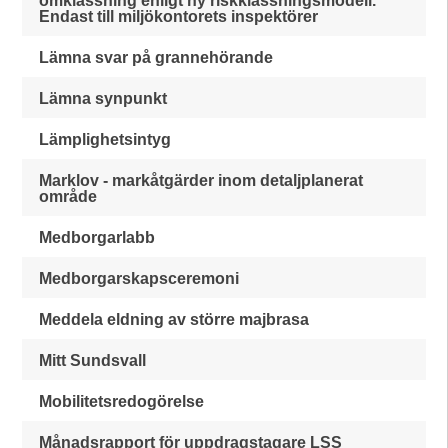
omklassning enligt ny riskklassningsmodell.
Endast till miljökontorets inspektörer
Lämna svar på grannehörande
Lämna synpunkt
Lämplighetsintyg
Marklov - markåtgärder inom detaljplanerat
område
Medborgarlabb
Medborgarskapsceremoni
Meddela eldning av större majbrasa
Mitt Sundsvall
Mobilitetsredogörelse
Månadsrapport för uppdragstagare LSS