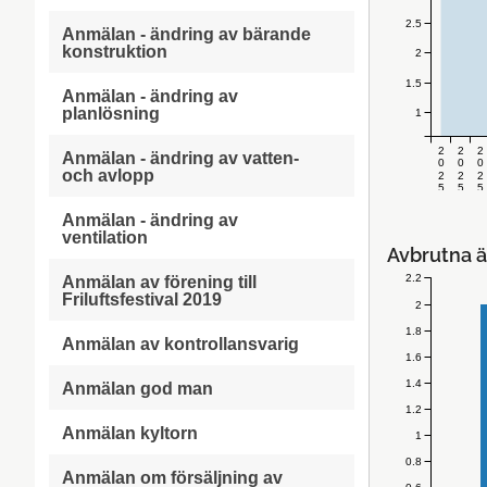
2.5
Anmälan - ändring av bärande
konstruktion
2
1.5
Anmälan - ändring av
planlösning
1
2
2
2
Anmälan - ändring av vatten-
0
0
0
och avlopp
2
2
2
5
5
5
v
v
v
.
.
.
Anmälan - ändring av
3
3
3
ventilation
3
4
5
Avbrutna ä
2.2
Anmälan av förening till
Friluftsfestival 2019
2
1.8
Anmälan av kontrollansvarig
1.6
1.4
Anmälan god man
1.2
Anmälan kyltorn
1
0.8
Anmälan om försäljning av