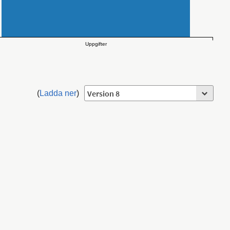
Uppgifter
(
Ladda ner
)