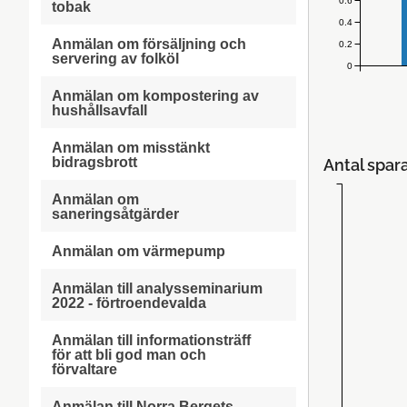
0.6
tobak
0.4
Anmälan om försäljning och
0.2
servering av folköl
0
Anmälan om kompostering av
hushållsavfall
Anmälan om misstänkt
bidragsbrott
Antal spar
Anmälan om
saneringsåtgärder
Anmälan om värmepump
Anmälan till analysseminarium
2022 - förtroendevalda
Anmälan till informationsträff
för att bli god man och
förvaltare
Anmälan till Norra Bergets