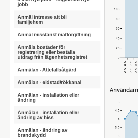
jobb
100
Anmäl intresse att bli
80
familjehem
60
Anmäl misstänkt matförgiftning
40
Anmäla bostäder för
20
registrering eller beställa
utdrag från lägenhetsregistret
0
2
2
2
0
0
0
2
2
2
Anmälan - Attefallsåtgärd
5
5
5
v
v
v
.
.
.
Anmälan - eldstad/rökkanal
3
3
3
1
2
3
Användarn
Anmälan - installation eller
ändring
5
4.5
Anmälan - installation eller
ändring av hiss
4
3.5
Anmälan - ändring av
brandskydd
3