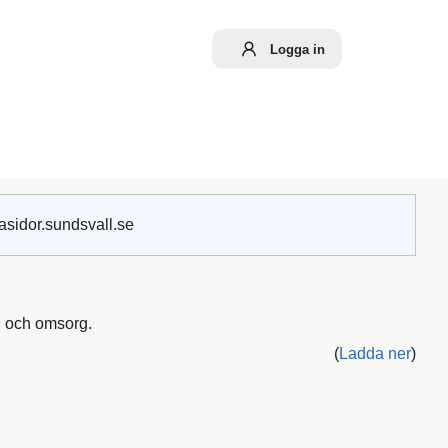
Logga in
asidor.sundsvall.se
d och omsorg.
(
Ladda ner
)