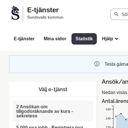
Välkommen
E-tjänster
till
Sök
Sundsvalls kommun
Sundsvalls
kommuns
e-
E-tjänster
Mina sidor
Statistik
Hjälp
_
tjänster
Testa gärna
Ansök/an
Välj e-tjänst
Nedan visas 
Antal ären
2 Ansökan om
160
tillgodoräknande av kurs -
sekretess
140
5 000 nya jobb - Registrera nya
120