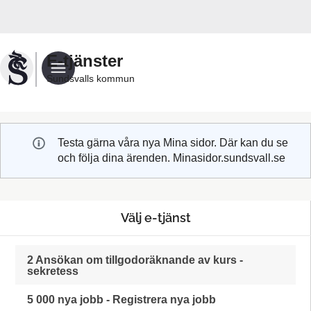
Välkommen
till
Sundsvalls
E-tjänster
kommuns
Sundsvalls kommun
e-
tjänster
Testa gärna våra nya Mina sidor. Där kan du se
och följa dina ärenden. Minasidor.sundsvall.se
Välj e-tjänst
2 Ansökan om tillgodoräknande av kurs -
sekretess
5 000 nya jobb - Registrera nya jobb