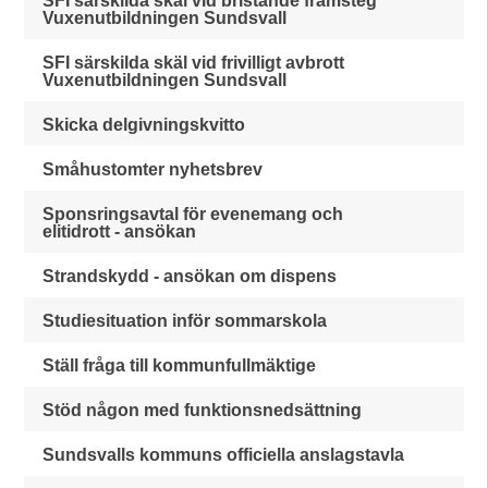
SFI särskilda skäl vid bristande framsteg
Vuxenutbildningen Sundsvall
SFI särskilda skäl vid frivilligt avbrott
Vuxenutbildningen Sundsvall
Skicka delgivningskvitto
Småhustomter nyhetsbrev
Sponsringsavtal för evenemang och
elitidrott - ansökan
Strandskydd - ansökan om dispens
Studiesituation inför sommarskola
Ställ fråga till kommunfullmäktige
Stöd någon med funktionsnedsättning
Sundsvalls kommuns officiella anslagstavla