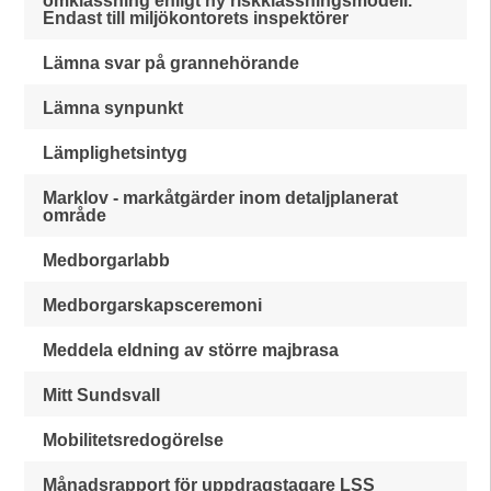
omklassning enligt ny riskklassningsmodell.
Endast till miljökontorets inspektörer
Lämna svar på grannehörande
Lämna synpunkt
Lämplighetsintyg
Marklov - markåtgärder inom detaljplanerat
område
Medborgarlabb
Medborgarskapsceremoni
Meddela eldning av större majbrasa
Mitt Sundsvall
Mobilitetsredogörelse
Månadsrapport för uppdragstagare LSS