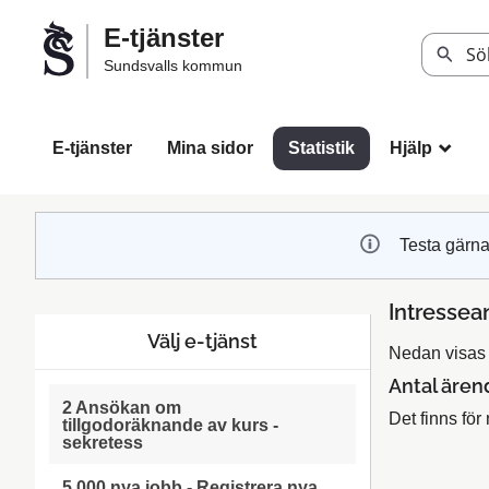
Välkommen
E-tjänster
till
Sök
Sundsvalls kommun
Sundsvalls
kommuns
e-
E-tjänster
Mina sidor
Statistik
Hjälp
_
tjänster
Testa gärna
Intressea
Välj e-tjänst
Nedan visas s
Antal ären
2 Ansökan om
Det finns för 
tillgodoräknande av kurs -
sekretess
5 000 nya jobb - Registrera nya