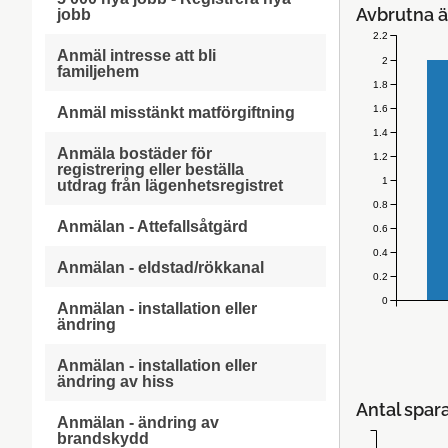
Avbrutna ä
jobb
2.2
Anmäl intresse att bli
2
familjehem
1.8
1.6
Anmäl misstänkt matförgiftning
1.4
Anmäla bostäder för
1.2
registrering eller beställa
1
utdrag från lägenhetsregistret
0.8
Anmälan - Attefallsåtgärd
0.6
0.4
Anmälan - eldstad/rökkanal
0.2
0
Anmälan - installation eller
ändring
Anmälan - installation eller
ändring av hiss
Antal spar
Anmälan - ändring av
brandskydd