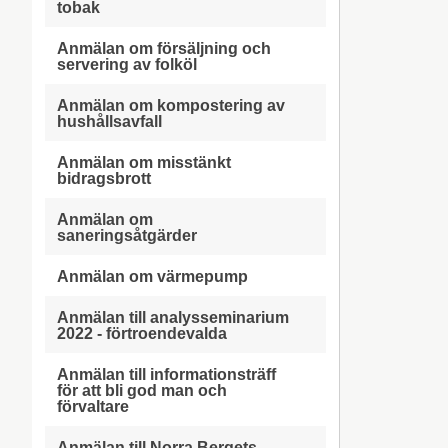
tobak
Anmälan om försäljning och
servering av folköl
Anmälan om kompostering av
hushållsavfall
Anmälan om misstänkt
bidragsbrott
Anmälan om
saneringsåtgärder
Anmälan om värmepump
Anmälan till analysseminarium
2022 - förtroendevalda
Anmälan till informationsträff
för att bli god man och
förvaltare
Anmälan till Norra Bergets