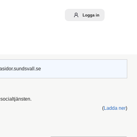
Logga in
asidor.sundsvall.se
socialtjänsten.
(
Ladda ner
)