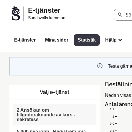
Välkommen
E-tjänster
till
Sök
Sundsvalls kommun
Sundsvalls
kommuns
e-
E-tjänster
Mina sidor
Statistik
Hjälp
_
tjänster
Testa gärna
Beställni
Välj e-tjänst
Nedan visas s
Antal ären
1.1
2 Ansökan om
tillgodoräknande av kurs -
1
sekretess
0.9
0.8
5 000 nya jobb - Registrera nya