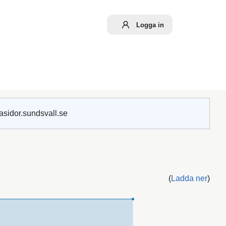
Logga in
asidor.sundsvall.se
(
Ladda ner
)