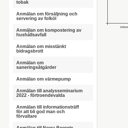
tobak
Anmälan om försäljning och
servering av folköl
Infor
Anmälan om kompostering av
hushållsavfall
Anmälan om misstänkt
bidragsbrott
Anmälan om
saneringsåtgärder
Anmälan om värmepump
Anmälan till analysseminarium
2022 - förtroendevalda
Anmälan till informationsträff
för att bli god man och
förvaltare
Anmälan till Norra Bergets