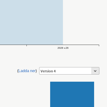
2026 v.26
(
Ladda ner
)