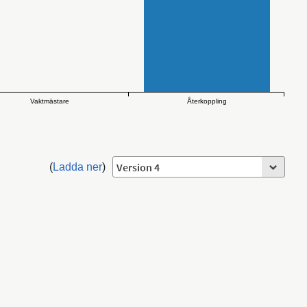
Återkoppling
Vaktmästare
(
Ladda ner
)