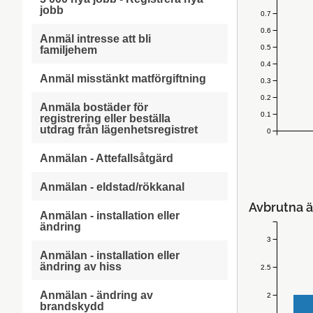
jobb
0.7
0.6
Anmäl intresse att bli
0.5
familjehem
0.4
Anmäl misstänkt matförgiftning
0.3
0.2
Anmäla bostäder för
0.1
registrering eller beställa
utdrag från lägenhetsregistret
0
Anmälan - Attefallsåtgärd
Anmälan - eldstad/rökkanal
Avbrutna ä
Anmälan - installation eller
ändring
3
Anmälan - installation eller
ändring av hiss
2.5
Anmälan - ändring av
2
brandskydd