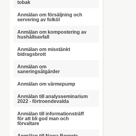
tobak
Anmälan om försäljning och
servering av folköl
Anmälan om kompostering av
hushållsavfall
Anmälan om misstänkt
bidragsbrott
Anmälan om
saneringsåtgärder
Anmälan om värmepump
Anmälan till analysseminarium
2022 - förtroendevalda
Anmälan till informationsträff
för att bli god man och
förvaltare
Anmälan till Norra Bergets