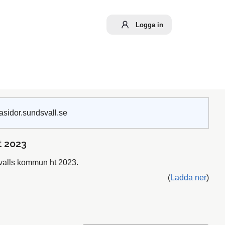
Logga in
asidor.sundsvall.se
t 2023
svalls kommun ht 2023.
(
Ladda ner
)