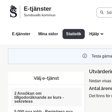
Välkommen
E-tjänster
till
Sök
Sundsvalls kommun
Sundsvalls
kommuns
e-
E-tjänster
Mina sidor
Statistik
Hjälp
_
tjänster
Testa gärna
Utvärderi
Välj e-tjänst
Nedan visas 
Antal ären
2 Ansökan om
Det finns för 
tillgodoräknande av kurs -
sekretess
5 000 nya jobb - Registrera nya