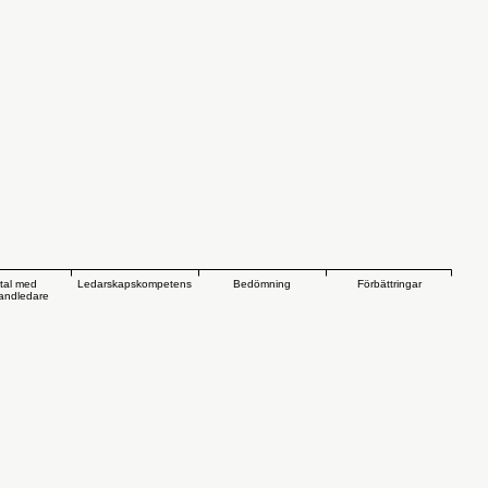
tal med
Ledarskapskompetens
Bedömning
Förbättringar
andledare