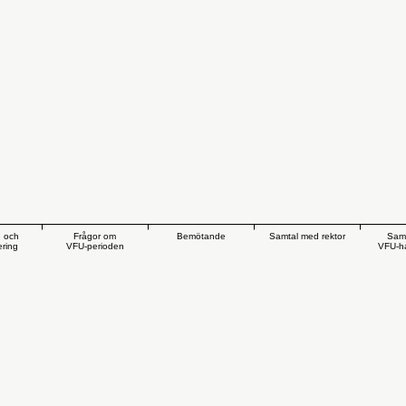
g och
Frågor om
Bemötande
Samtal med rektor
Sam
ring
VFU-perioden
VFU-h