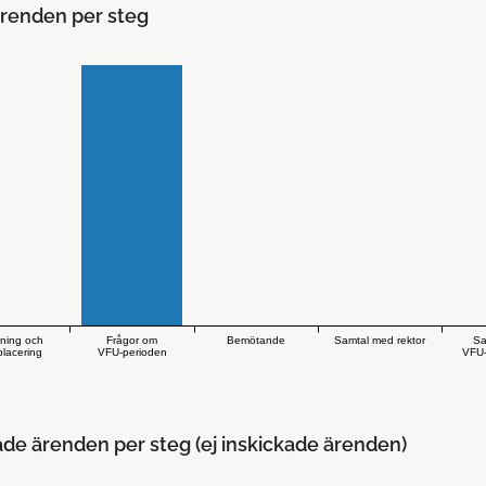
renden per steg
dning och
Frågor om
Bemötande
Samtal med rektor
Sa
lacering
VFU-perioden
VFU-
ade ärenden per steg (ej inskickade ärenden)