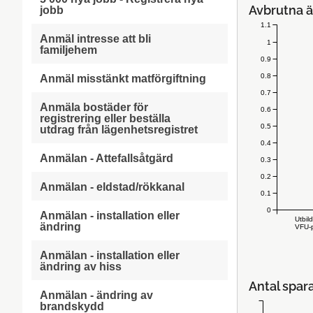
Avbrutna ä
jobb
1.1
Anmäl intresse att bli
1
familjehem
0.9
0.8
Anmäl misstänkt matförgiftning
0.7
Anmäla bostäder för
0.6
registrering eller beställa
0.5
utdrag från lägenhetsregistret
0.4
Anmälan - Attefallsåtgärd
0.3
0.2
Anmälan - eldstad/rökkanal
0.1
0
Anmälan - installation eller
Utbil
ändring
VFU-p
Anmälan - installation eller
ändring av hiss
Antal spar
Anmälan - ändring av
brandskydd