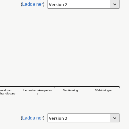
(
Ladda ner
)
mtal med
Ledarskapskompeten
Bedömning
Förbättringar
handledare
s
(
Ladda ner
)