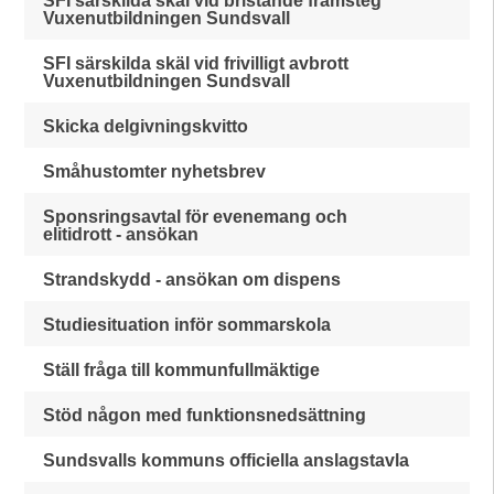
SFI särskilda skäl vid bristande framsteg
Vuxenutbildningen Sundsvall
SFI särskilda skäl vid frivilligt avbrott
Vuxenutbildningen Sundsvall
Skicka delgivningskvitto
Småhustomter nyhetsbrev
Sponsringsavtal för evenemang och
elitidrott - ansökan
Strandskydd - ansökan om dispens
Studiesituation inför sommarskola
Ställ fråga till kommunfullmäktige
Stöd någon med funktionsnedsättning
Sundsvalls kommuns officiella anslagstavla