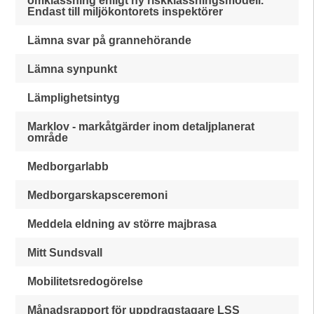
omklassning enligt ny riskklassningsmodell.
Endast till miljökontorets inspektörer
Lämna svar på grannehörande
Lämna synpunkt
Lämplighetsintyg
Marklov - markåtgärder inom detaljplanerat
område
Medborgarlabb
Medborgarskapsceremoni
Meddela eldning av större majbrasa
Mitt Sundsvall
Mobilitetsredogörelse
Månadsrapport för uppdragstagare LSS