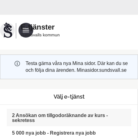
Välkommen
till
Sundsvalls
E-tjänster
kommuns
Sundsvalls kommun
e-
tjänster
Testa gärna våra nya Mina sidor. Där kan du se
och följa dina ärenden. Minasidor.sundsvall.se
Välj e-tjänst
2 Ansökan om tillgodoräknande av kurs -
sekretess
5 000 nya jobb - Registrera nya jobb