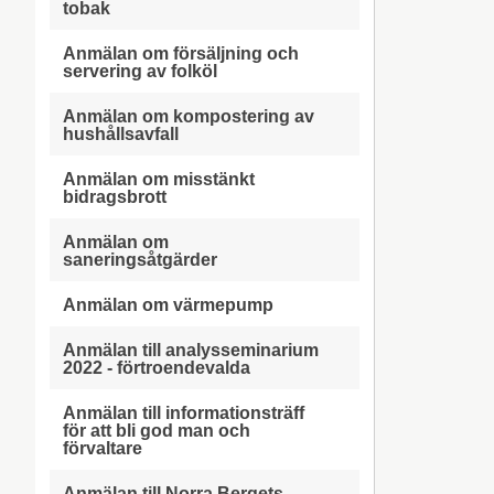
tobak
Anmälan om försäljning och
servering av folköl
Anmälan om kompostering av
hushållsavfall
Anmälan om misstänkt
bidragsbrott
Anmälan om
saneringsåtgärder
Anmälan om värmepump
Anmälan till analysseminarium
2022 - förtroendevalda
Anmälan till informationsträff
för att bli god man och
förvaltare
Anmälan till Norra Bergets