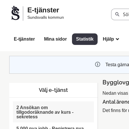
Välkommen
E-tjänster
till
Sök
Sundsvalls kommun
Sundsvalls
kommuns
e-
E-tjänster
Mina sidor
Statistik
Hjälp
_
tjänster
Testa gärna
Bygglovg
Välj e-tjänst
Nedan visas s
Antal ären
2 Ansökan om
Det finns för 
tillgodoräknande av kurs -
sekretess
5 000 nya jobb - Registrera nya