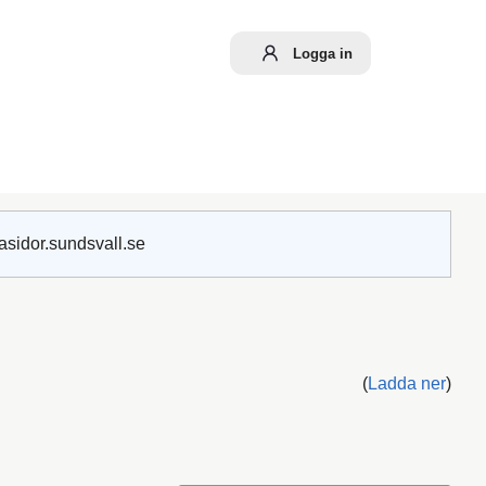
Logga in
asidor.sundsvall.se
(
Ladda ner
)