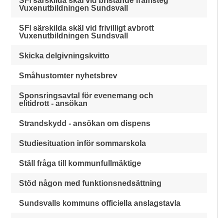
SFI särskilda skäl vid bristande framsteg
Vuxenutbildningen Sundsvall
SFI särskilda skäl vid frivilligt avbrott
Vuxenutbildningen Sundsvall
Skicka delgivningskvitto
Småhustomter nyhetsbrev
Sponsringsavtal för evenemang och
elitidrott - ansökan
Strandskydd - ansökan om dispens
Studiesituation inför sommarskola
Ställ fråga till kommunfullmäktige
Stöd någon med funktionsnedsättning
Sundsvalls kommuns officiella anslagstavla