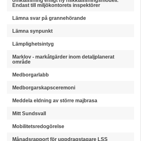
omklassning enligt ny riskklassningsmodell.
Endast till miljökontorets inspektörer
Lämna svar på grannehörande
Lämna synpunkt
Lämplighetsintyg
Marklov - markåtgärder inom detaljplanerat
område
Medborgarlabb
Medborgarskapsceremoni
Meddela eldning av större majbrasa
Mitt Sundsvall
Mobilitetsredogörelse
Månadsrapport för uppdragstagare LSS