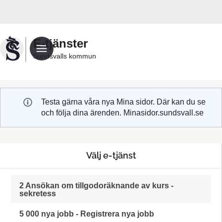
Välkommen
till
Sundsvalls
E-tjänster
kommuns
Sundsvalls kommun
e-
tjänster
Testa gärna våra nya Mina sidor. Där kan du se
och följa dina ärenden. Minasidor.sundsvall.se
Välj e-tjänst
2 Ansökan om tillgodoräknande av kurs -
sekretess
5 000 nya jobb - Registrera nya jobb