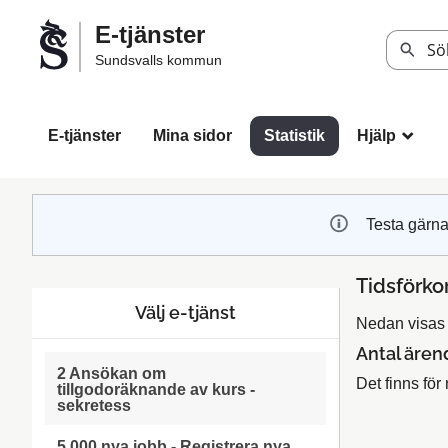
Välkommen
E-tjänster
till
Sök
Sundsvalls kommun
Sundsvalls
kommuns
e-
E-tjänster
Mina sidor
Statistik
Hjälp
_
tjänster
Testa gärna
Tidsförko
Välj e-tjänst
Nedan visas s
Antal ären
2 Ansökan om
Det finns för 
tillgodoräknande av kurs -
sekretess
5 000 nya jobb - Registrera nya