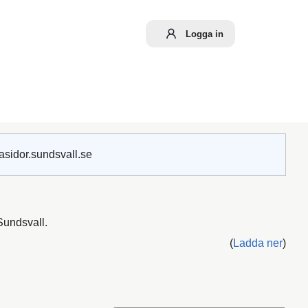
Logga in
asidor.sundsvall.se
Sundsvall.
(
Ladda ner
)