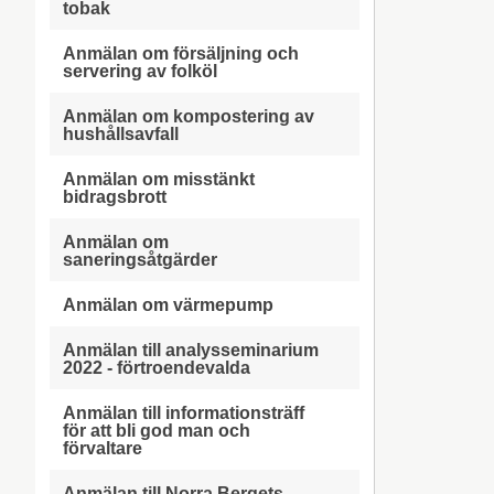
tobak
Anmälan om försäljning och
servering av folköl
Anmälan om kompostering av
hushållsavfall
Anmälan om misstänkt
bidragsbrott
Anmälan om
saneringsåtgärder
Anmälan om värmepump
Anmälan till analysseminarium
2022 - förtroendevalda
Anmälan till informationsträff
för att bli god man och
förvaltare
Anmälan till Norra Bergets