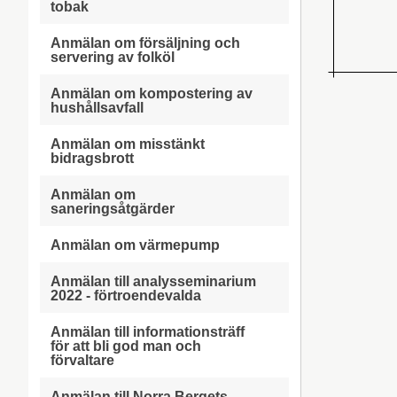
tobak
Anmälan om försäljning och
servering av folköl
Anmälan om kompostering av
hushållsavfall
Anmälan om misstänkt
bidragsbrott
Anmälan om
saneringsåtgärder
Anmälan om värmepump
Anmälan till analysseminarium
2022 - förtroendevalda
Anmälan till informationsträff
för att bli god man och
förvaltare
Anmälan till Norra Bergets