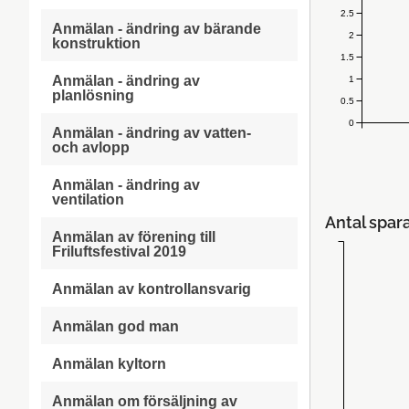
2.5
Anmälan - ändring av bärande
2
konstruktion
1.5
Anmälan - ändring av
1
planlösning
0.5
0
Anmälan - ändring av vatten-
och avlopp
Anmälan - ändring av
ventilation
Antal spar
Anmälan av förening till
Friluftsfestival 2019
Anmälan av kontrollansvarig
Anmälan god man
Anmälan kyltorn
Anmälan om försäljning av