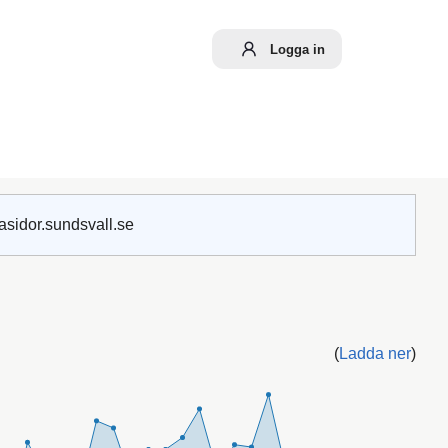
Logga in
asidor.sundsvall.se
(
Ladda ner
)