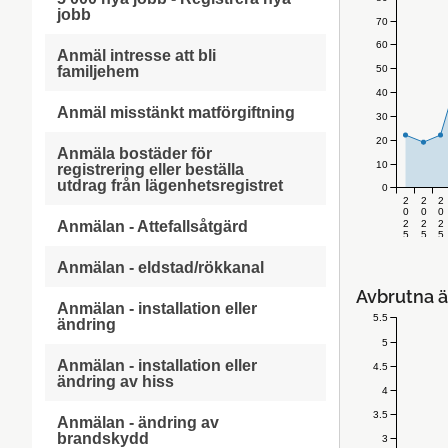
jobb
70
60
Anmäl intresse att bli
50
familjehem
40
Anmäl misstänkt matförgiftning
30
20
Anmäla bostäder för
10
registrering eller beställa
utdrag från lägenhetsregistret
0
2
2
2
0
0
0
2
2
2
Anmälan - Attefallsåtgärd
5
5
5
v
v
v
.
.
.
Anmälan - eldstad/rökkanal
3
3
3
1
2
3
Avbrutna ä
Anmälan - installation eller
5.5
ändring
5
Anmälan - installation eller
4.5
ändring av hiss
4
3.5
Anmälan - ändring av
brandskydd
3