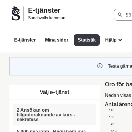
Välkommen
E-tjänster
till
Sök
Sundsvalls kommun
Sundsvalls
kommuns
e-
E-tjänster
Mina sidor
Statistik
Hjälp
_
tjänster
Testa gärna
Oro för b
Välj e-tjänst
Nedan visas s
Antal ären
2 Ansökan om
110
tillgodoräknande av kurs -
100
sekretess
90
5 000 nya jobb - Registrera nya
80