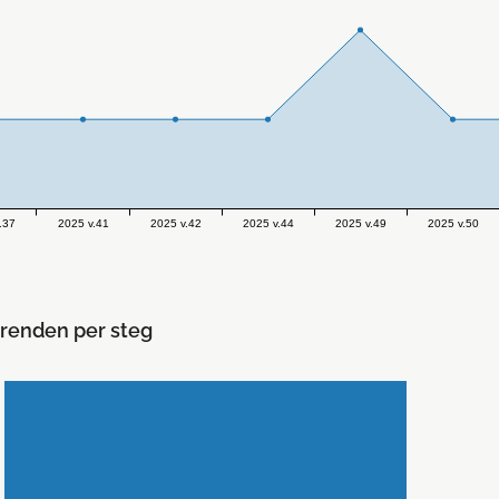
.37
2025 v.41
2025 v.42
2025 v.44
2025 v.49
2025 v.50
renden per steg