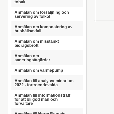
tobak
Anmälan om försäljning och
servering av folköl
Anmälan om kompostering av
hushållsavfall
Anmälan om misstänkt
bidragsbrott
Anmälan om
saneringsåtgärder
Anmälan om värmepump
Anmälan till analysseminarium
2022 - förtroendevalda
Anmälan till informationsträff
för att bli god man och
förvaltare
Anmälan till Norra Bergets