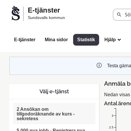
Välkommen
E-tjänster
till
Sök
Sundsvalls kommun
Sundsvalls
kommuns
e-
E-tjänster
Mina sidor
Statistik
Hjälp
_
tjänster
Testa gärna
Anmäla bo
Välj e-tjänst
Nedan visas s
Antal ären
2 Ansökan om
tillgodoräknande av kurs -
3
sekretess
2.5
5 000 nya jobb - Registrera nya