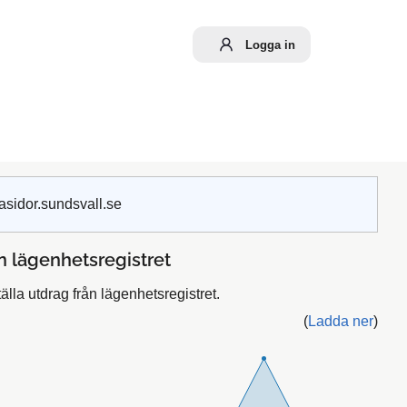
Logga in
asidor.sundsvall.se
ån lägenhetsregistret
älla utdrag från lägenhetsregistret.
(
Ladda ner
)