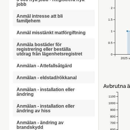
jobb
2
Anmäl intresse att bli
1.5
familjehem
1
Anmäl misstänkt matförgiftning
0.5
Anmäla bostäder för
registrering eller beställa
utdrag från lägenhetsregistret
0
2025 v
Anmälan - Attefallsåtgärd
Anmälan - eldstad/rökkanal
Avbrutna ä
Anmälan - installation eller
ändring
1100
1000
Anmälan - installation eller
900
ändring av hiss
800
Anmälan - ändring av
700
brandskydd
600