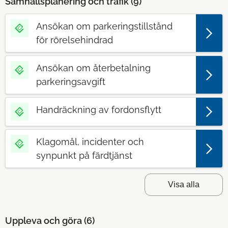
Samhällsplanering och trafik (
9
)
Ansökan om parkeringstillstånd
för rörelsehindrad
Ansökan om återbetalning
parkeringsavgift
Handräckning av fordonsflytt
Klagomål, incidenter och
synpunkt på färdtjänst
Visa alla
Uppleva och göra (
6
)