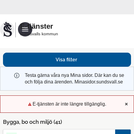
Välkommen
till
Sundsvalls
E-tjänster
kommuns
Sundsvalls kommun
e-
tjänster
Visa filter
Testa gärna våra nya Mina sidor. Där kan du se
och följa dina ärenden. Minasidor.sundsvall.se
E-tjänsten är inte längre tillgänglig.
x
Bygga, bo och miljö (
41
)