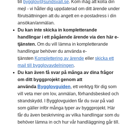
till
bygglov@sundsvall.se
. Kom ihåg att kolla din
mejl - vi håller dig uppdaterad om ditt ärende under
förutsättningen att du angett en e-postadress i din
ansökan/anmälan.
Du kan inte skicka in kompletterande
handlingar
i ett pågående ärende via den här e-
tjänsten.
Om du vill lämna in kompletterande
handlingar behöver du använda e-
tjänsten
Komplettering av ärende
eller
skicka ett
mail till bygglovavdelningen
.
Du kan även få svar på många av dina frågor
om ditt byggprojekt genom att
använda
Bygglovguiden
, ett verktyg för dig som
vill veta mer om lov, anmälan, förhandsbesked och
strandskydd. I Bygglovguiden får du svar på vad
som gäller inför många typer av byggprojekt. Här
får du även beskrivning av vilka handlingar som du
behöver lämna in och hur vår handläggning går till.