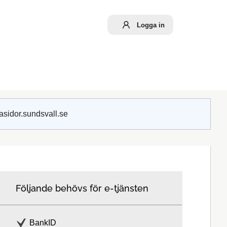
Logga in
asidor.sundsvall.se
Följande behövs för e-tjänsten
BankID