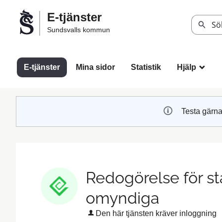
Välkommen
E-tjänster
till
Sök
Sundsvalls kommun
Sundsvalls
kommuns
e-
E-tjänster
Mina sidor
Statistik
Hjälp
_
tjänster
Testa gärna
Redogörelse för stä
omyndiga
Den här tjänsten kräver inloggning