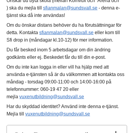
Önskar du byta skola (mellan Komvux och Arena och
) ska du mejla till
sfianmalan@sundsvall.se
- denna e-
tjänst ska då inte användas!
Om du önskar distans behöver du ha förutsättningar för
detta. Kontakta
sfianmalan@sundsvall.se
eller kom till
Sfi drop in (måndagar kl.10-12) för mer information.
Du får besked inom 5 arbetsdagar om din ändring
godkänts eller ej. Beskedet får du till din e-post.
Om du inte kan logga in eller vill ha hjälp med att
använda e-tjänsten så är du välkommen att kontakta oss
måndag - torsdag 09:00-11:00 och 14:00-16:00 på
telefonnummer: 060-19 47 20 eller
mejla
vuxenutbildning@sundsvall.se
Har du skyddad identitet? Använd inte denna e-tjänst.
Mejla till
vuxenutbildning@sundsvall.se