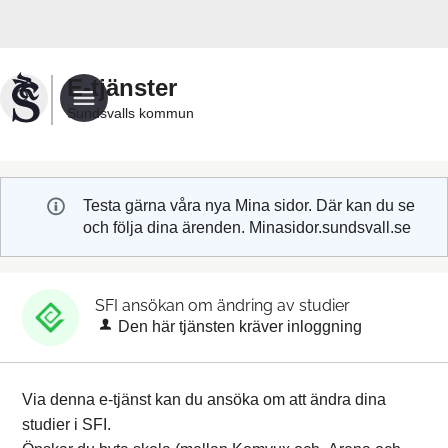
Välkommen
till
Sundsvalls
E-tjänster
kommuns
Sundsvalls kommun
e-
tjänster
Testa gärna våra nya Mina sidor. Där kan du se
och följa dina ärenden. Minasidor.sundsvall.se
SFI ansökan om ändring av studier
Den här tjänsten kräver inloggning
Via denna e-tjänst kan du ansöka om att ändra dina
studier i SFI.