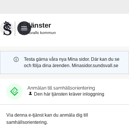
Välkommen
till
Sundsvalls
E-tjänster
kommuns
Sundsvalls kommun
e-
tjänster
Testa gärna våra nya Mina sidor. Där kan du se
och följa dina ärenden. Minasidor.sundsvall.se
Anmälan till samhällsorientering
Den här tjänsten kräver inloggning
Via denna e-tjänst kan du anmäla dig till
samhällsorientering.