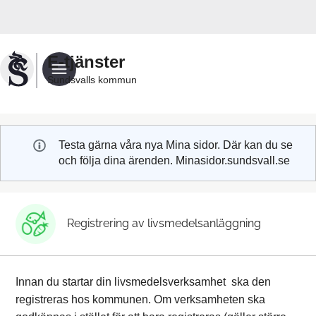
Välkommen
till
Sundsvalls
E-tjänster
kommuns
Sundsvalls kommun
e-
tjänster
Testa gärna våra nya Mina sidor. Där kan du se
och följa dina ärenden. Minasidor.sundsvall.se
Registrering av livsmedelsanläggning
Innan du startar din livsmedelsverksamhet ska den
registreras hos kommunen. Om verksamheten ska