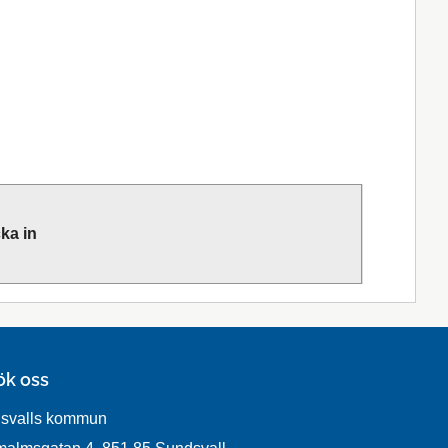
ka in
ök oss
svalls kommun