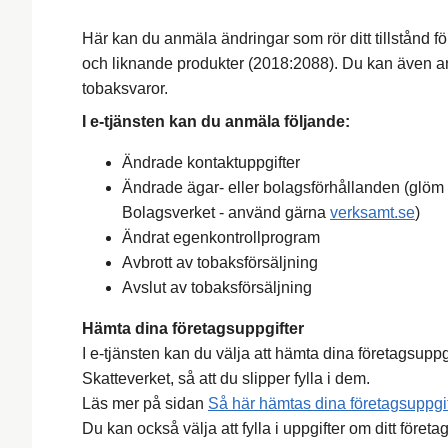
Här kan du anmäla ändringar som rör ditt tillstånd f
och liknande produkter (2018:2088). Du kan även anmä
tobaksvaror.
I e-tjänsten kan du anmäla följande:
Ändrade kontaktuppgifter
Ändrade ägar- eller bolagsförhållanden (glöm i
Bolagsverket - använd gärna
v
erksamt.se
)
Ändrat egenkontrollprogram
Avbrott av tobaksförsäljning
Avslut av tobaksförsäljning
Hämta dina företagsuppgifter
I e-tjänsten kan du välja att hämta dina företagsupp
Skatteverket, så att du slipper fylla i dem.
Läs mer på sidan
Så här hämtas dina företagsuppgif
Du kan också välja att fylla i uppgifter om ditt företa