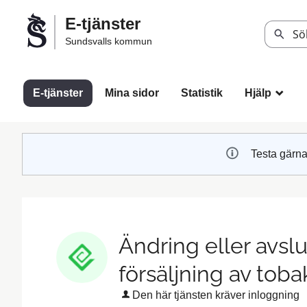
Välkommen
E-tjänster
till
Sök
Sundsvalls kommun
Sundsvalls
kommuns
e-
E-tjänster
Mina sidor
Statistik
Hjälp
_
tjänster
Testa gärna
Ändring eller avslut
försäljning av tob
Den här tjänsten kräver inloggning