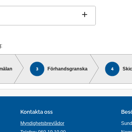
:
mälan
Förhandsgranska
Skic
Kontakta oss
Bes
Myndighetsbrevlådor
Sund