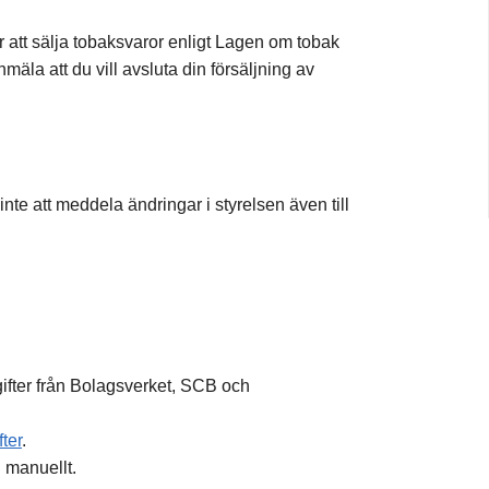
ör att sälja tobaksvaror enligt Lagen om tobak
la att du vill avsluta din försäljning av
nte att meddela ändringar i styrelsen även till
gifter från Bolagsverket, SCB och
ter
.
g manuellt.