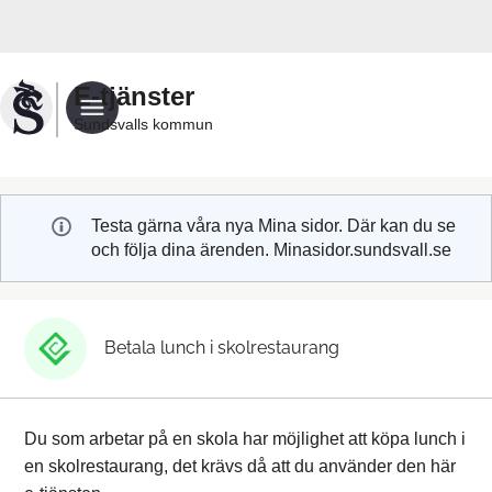
Välkommen
till
Sundsvalls
E-tjänster
kommuns
Sundsvalls kommun
e-
tjänster
Testa gärna våra nya Mina sidor. Där kan du se
och följa dina ärenden. Minasidor.sundsvall.se
Betala lunch i skolrestaurang
Du som arbetar på en skola har möjlighet att köpa lunch i
en skolrestaurang, det krävs då att du använder den här