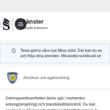
Välkommen
till
Sundsvalls
E-tjänster
kommuns
Sundsvalls kommun
e-
tjänster
Testa gärna våra nya Mina sidor. Där kan du se
och följa dina ärenden. Minasidor.sundsvall.se
Ansökan om egensotning
Sotningsverksamheten delas upp i momenten
sotning(rengöring) och brandskyddskontroll. Du kan