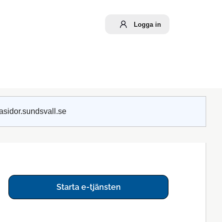
Logga in
asidor.sundsvall.se
Starta e-tjänsten