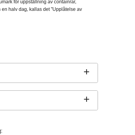
mark för uppställning av containrar,
n en halv dag, kallas det ”Upplåtelse av
: