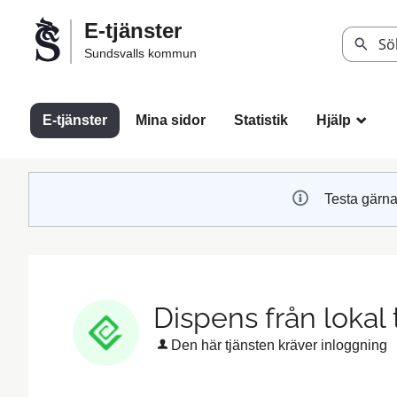
Välkommen
E-tjänster
till
Sök
Sundsvalls kommun
Sundsvalls
kommuns
e-
E-tjänster
Mina sidor
Statistik
Hjälp
_
tjänster
Testa gärna
Dispens från lokal t
Den här tjänsten kräver inloggning