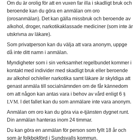
Om du är orolig för att en vuxen far illa i skadligt bruk och
beroende kan du göra en anmälan om oro
(orosanmälan). Det kan gälla missbruk och beroende av
alkohol, droger, narkotikaklassade mediciner (som inte är
utskrivna av läkare).
Som privatperson kan du välja att vara anonym, uppge
då inte ditt namn i anmälan.
Myndigheter som i sin verksamhet regelbundet kommer i
kontakt med individer med skadligt bruk eller beroende
av alkohol och/eller narkotika samt läkare är skyldiga att
genast anmäla till socialnämnden om de får kännedom
om att någon kan antas vara i behov av vård enligt 6
§
LVM.
I det fallet kan du som anmälare inte vara anonym.
Anmälan om oro kan du göra via e-tjänsten dygnet runt.
Din anmälan hanteras inom 24 timmar.
Du kan göra en anmälan för person som fyllt 18 år och
som är folkbokförd i Sundsvalls kommun.