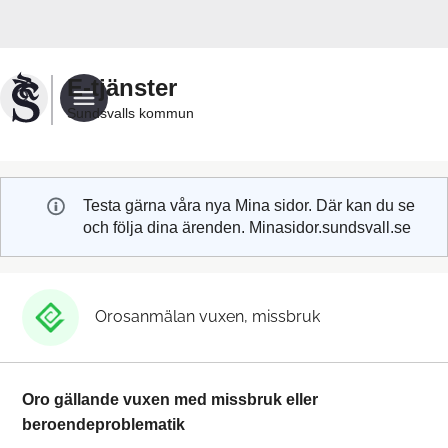
Välkommen
till
Sundsvalls
E-tjänster
kommuns
Sundsvalls kommun
e-
tjänster
Testa gärna våra nya Mina sidor. Där kan du se
och följa dina ärenden. Minasidor.sundsvall.se
Orosanmälan vuxen, missbruk
Oro gällande vuxen med missbruk eller
beroendeproblematik