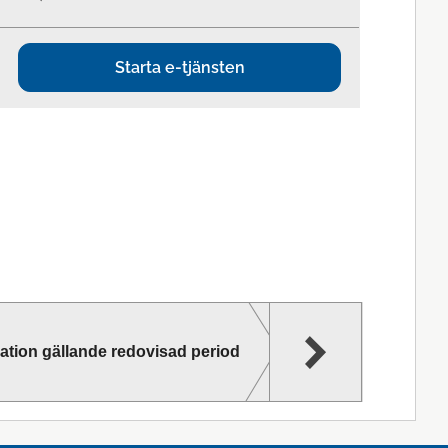
Starta e-tjänsten
mation gällande redovisad period
Boendeuppg