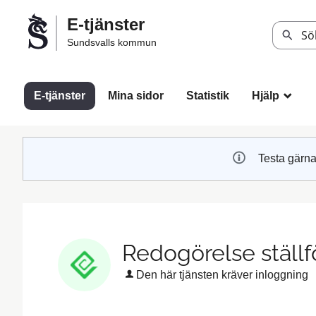
Välkommen
E-tjänster
till
Sök
Sundsvalls kommun
Sundsvalls
kommuns
e-
E-tjänster
Mina sidor
Statistik
Hjälp
_
tjänster
Testa gärna
Redogörelse ställf
Den här tjänsten kräver inloggning