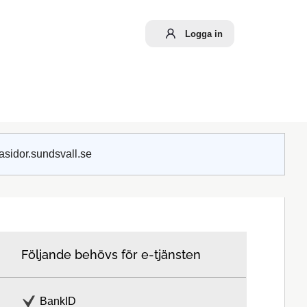
Logga in
asidor.sundsvall.se
Följande behövs för e-tjänsten
BankID