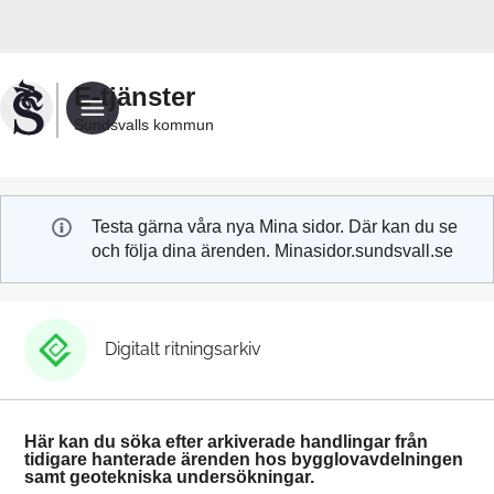
Välkommen
till
Sundsvalls
E-tjänster
kommuns
Sundsvalls kommun
e-
tjänster
Testa gärna våra nya Mina sidor. Där kan du se
och följa dina ärenden. Minasidor.sundsvall.se
Digitalt ritningsarkiv
Här kan du söka efter arkiverade handlingar från
tidigare hanterade ärenden hos bygglovavdelningen
samt geotekniska undersökningar.