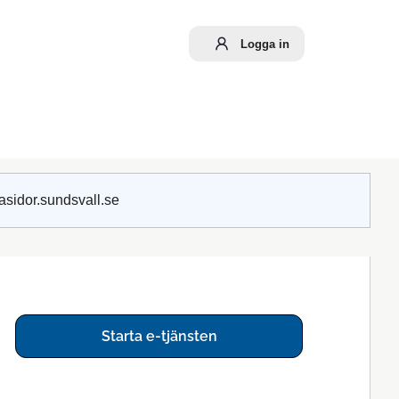
Logga in
asidor.sundsvall.se
Starta e-tjänsten