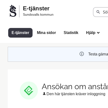
Välkommen
E-tjänster
till
Sök
Sundsvalls kommun
Sundsvalls
kommuns
e-
E-tjänster
Mina sidor
Statistik
Hjälp
_
tjänster
Testa gärna
Ansökan om anst
Den här tjänsten kräver inloggning