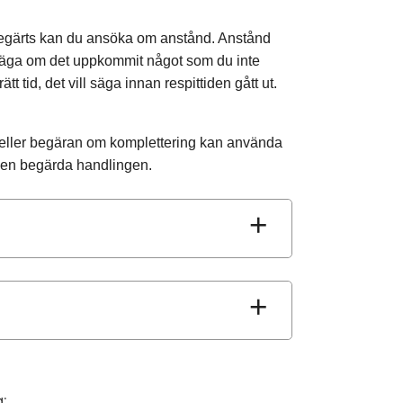
begärts kan du ansöka om anstånd. Anstånd
ll säga om det uppkommit något som du inte
t tid, det vill säga innan respittiden gått ut.
 eller begäran om komplettering kan använda
 den begärda handlingen.
: