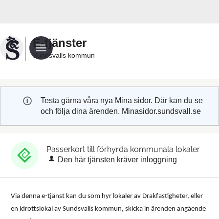
Välkommen
till
Sundsvalls
E-tjänster
kommuns
Sundsvalls kommun
e-
tjänster
Testa gärna våra nya Mina sidor. Där kan du se
och följa dina ärenden. Minasidor.sundsvall.se
Passerkort till förhyrda kommunala lokaler
Den här tjänsten kräver inloggning
Via denna e-tjänst kan du som hyr lokaler av Drakfastigheter, eller
en idrottslokal av Sundsvalls kommun, skicka in ärenden angående