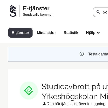
Välkommen
E-tjänster
till
Sök
Sundsvalls kommun
Sundsvalls
kommuns
e-
E-tjänster
Mina sidor
Statistik
Hjälp
_
tjänster
Testa gärna
Studieavbrott på u
Yrkeshögskolan Mi
Den här tjänsten kräver inloggning