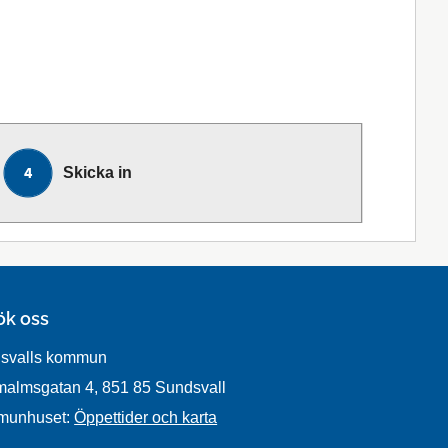
Skicka in
ök oss
svalls kommun
malmsgatan 4, 851 85 Sundsvall
munhuset:
Öppettider och karta