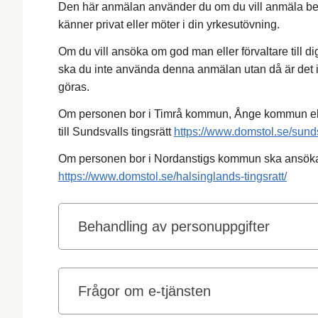
Den här anmälan använder du om du vill anmäla beho
känner privat eller möter i din yrkesutövning.
Om du vill ansöka om god man eller förvaltare till dig
ska du inte använda denna anmälan utan då är det is
göras.
Om personen bor i Timrå kommun, Ånge kommun el
till Sundsvalls tingsrätt
https://www.domstol.se/sundsv
Om personen bor i Nordanstigs kommun ska ansökan
https://www.domstol.se/halsinglands-tingsratt/
Behandling av personuppgifter
Frågor om e-tjänsten