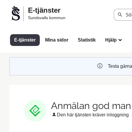
Välkommen
E-tjänster
till
Sök
Sundsvalls kommun
Sundsvalls
kommuns
e-
E-tjänster
Mina sidor
Statistik
Hjälp
_
tjänster
Testa gärna
Anmälan god man
Den här tjänsten kräver inloggning