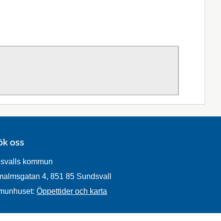
ök oss
svalls kommun
malmsgatan 4, 851 85 Sundsvall
munhuset:
Öppettider och karta