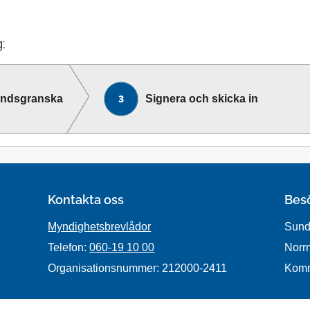
:
andsgranska
Signera och skicka in
Kontakta oss
Bes
Myndighetsbrevlådor
Sund
Telefon:
060-19 10 00
Norr
Organisationsnummer: 212000-2411
Kom