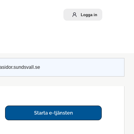
Logga in
asidor.sundsvall.se
Starta e-tjänsten