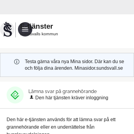
Välkommen
till
Sundsvalls
E-tjänster
kommuns
Sundsvalls kommun
e-
tjänster
Testa gärna våra nya Mina sidor. Där kan du se
och följa dina ärenden. Minasidor.sundsvall.se
Lämna svar på grannehörande
Den här tjänsten kräver inloggning
Den här e-tjänsten används för att lämna svar på ett
grannehörande eller en underrättelse från