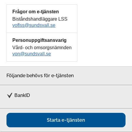
Frågor om e-tjänsten
Biståndshandläggare LSS
voflss@sundsvall.se
Personuppgiftsansvarig
Vård- och omsorgsnämnden
von@sundsvall.se
Följande behövs för e-tjänsten
BankID
Starta e-tjänsten