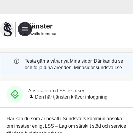
Välkommen
till
Sundsvalls
E-tjänster
kommuns
Sundsvalls kommun
e-
tjänster
Testa gärna våra nya Mina sidor. Där kan du se
och följa dina ärenden. Minasidor.sundsvall.se
Ansökan om LSS-insatser
Den här tjänsten kräver inloggning
Här kan du som är bosatt i Sundsvalls kommun ansöka
om insatser enligt LSS – Lag om särskilt stöd och service